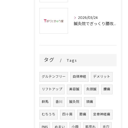
2026/03/24
鍼灸院でぎっくり腰改善を目指す群馬県沼田市の信頼できる選択肢とは
タグ
Tags
グルテンフリー
自律神経
デメリット
リフトアップ
美容鍼
灸頭鍼
腰痛
群馬
香川
鍼灸院
頭痛
むちうち
四十肩
膝痛
坐骨神経痛
PMS
めまい
小顔
肌荒れ
毛穴