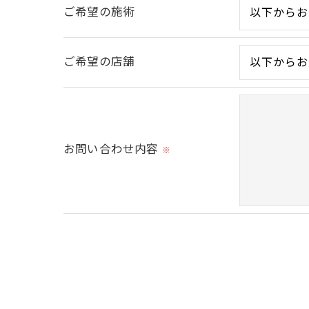
ご希望の施術
＜個人情報の開示･訂正・削除･利用停止の
ご希望の店舗
当社では、お客様の個人情報の開示･訂正･
ご本人である事を確認のうえ、対応させて
個人情報の開示･訂正･削除・利用停止の具
お問い合わせ内容
※