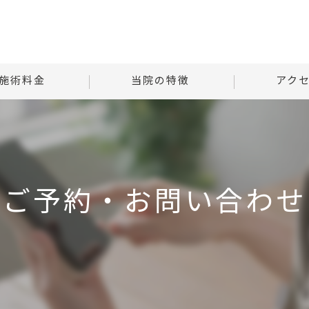
施術料金
当院の特徴
アク
様子
自律神経
Tはりときゅ
る質問
腰痛
Tはりときゅう
ご予約・お問い合わせ
肩こり
首
腹