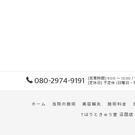
080-2974-9191
[営業時間] 9:00 ～ 12:00
[定休日] 不定休 (日曜日
ホーム
当院の施術
美容鍼灸
施術料金
Tはりときゅう堂 沼田店