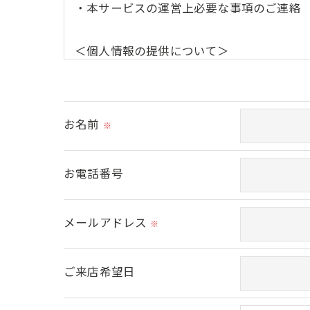
・本サービスの運営上必要な事項のご連絡
＜個人情報の提供について＞
当社ではお客様の同意を得た場合または法
取得した個人情報を第三者に提供すること
お名前
※
＜個人情報の委託について＞
当社では、利用目的の達成に必要な範囲に
お電話番号
これらの委託先に対しては個人情報保護契
メールアドレス
＜個人情報の安全管理＞
※
当社では、個人情報の漏洩等がなされない
ご来店希望日
＜個人情報を与えなかった場合に生じる結
必要な情報を頂けない場合は、それに対応