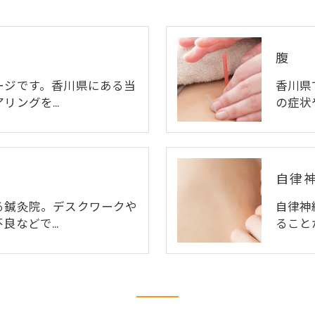
腹
ージです。香川県にある当
香川県
アリングを…
の症状
自律
る鍼灸院。デスクワークや
自律神
不良などで…
ること