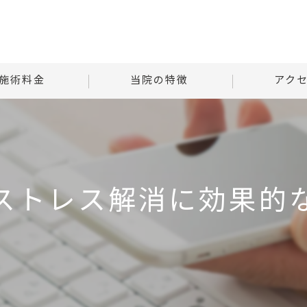
施術料金
当院の特徴
アク
様子
自律神経
Tはりときゅ
る質問
腰痛
Tはりときゅう
ストレス解消に効果的
肩こり
首
腹