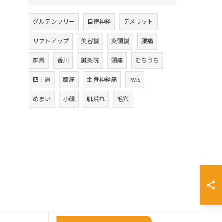
グルテンフリー
自律神経
デメリット
リフトアップ
美容鍼
灸頭鍼
腰痛
群馬
香川
鍼灸院
頭痛
むちうち
四十肩
膝痛
坐骨神経痛
PMS
めまい
小顔
肌荒れ
毛穴