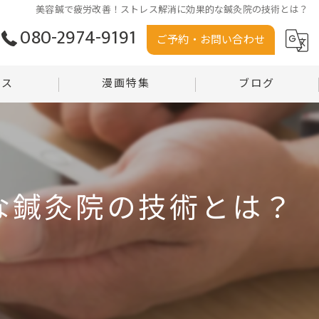
美容鍼で疲労改善！ストレス解消に効果的な鍼灸院の技術とは？
080-2974-9191
ご予約・お問い合わせ
セス
漫画特集
ブログ
う堂
コラム
堂 沼田店
な鍼灸院の技術とは？