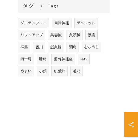
タグ
Tags
グルテンフリー
自律神経
デメリット
リフトアップ
美容鍼
灸頭鍼
腰痛
群馬
香川
鍼灸院
頭痛
むちうち
四十肩
膝痛
坐骨神経痛
PMS
めまい
小顔
肌荒れ
毛穴