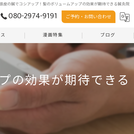
頭皮の鍼でコシアップ！髪のボリュームアップの効果が期待できる鍼灸院
080-2974-9191
ご予約・お問い合わせ
セス
漫画特集
ブログ
う堂
コラム
堂 沼田店
プの効果が期待できる