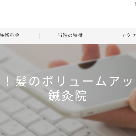
施術料金
当院の特徴
アク
様子
自律神経
Tはりときゅ
る質問
腰痛
Tはりときゅう
プ！髪のボリュームアッ
肩こり
鍼灸院
首
腹