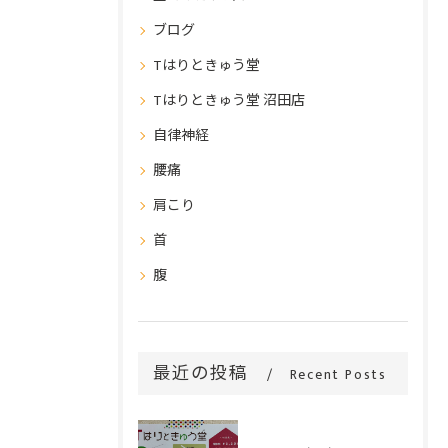
ブログ
Tはりときゅう堂
Tはりときゅう堂 沼田店
自律神経
腰痛
肩こり
首
腹
最近の投稿
Recent Posts