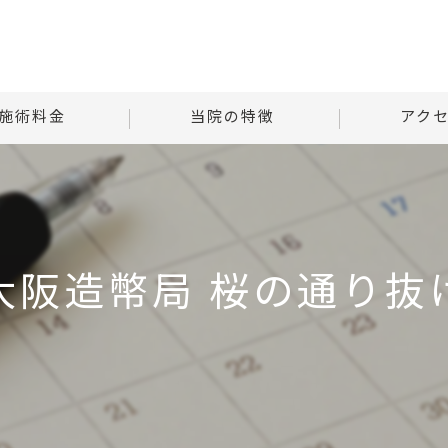
施術料金
当院の特徴
アク
様子
自律神経
Tはりときゅ
る質問
腰痛
Tはりときゅう
大阪造幣局 桜の通り抜
肩こり
首
腹