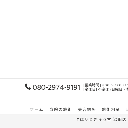
080-2974-9191
[営業時間] 9:00 ～ 12:00
[定休日] 不定休 (日曜日
ホーム
当院の施術
美容鍼灸
施術料金
Tはりときゅう堂 沼田店