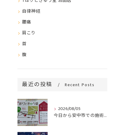
Tはりときゅう堂 沼田店
自律神経
腰痛
肩こり
首
腹
最近の投稿
Recent Posts
2026/08/05
今日から安中市での施術がスタートです！