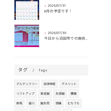
2026/07/31
8月の予定です！
2026/07/30
今日から沼田市での施術がスタートです！
タグ
Tags
グルテンフリー
自律神経
デメリット
リフトアップ
美容鍼
灸頭鍼
腰痛
群馬
香川
鍼灸院
頭痛
むちうち