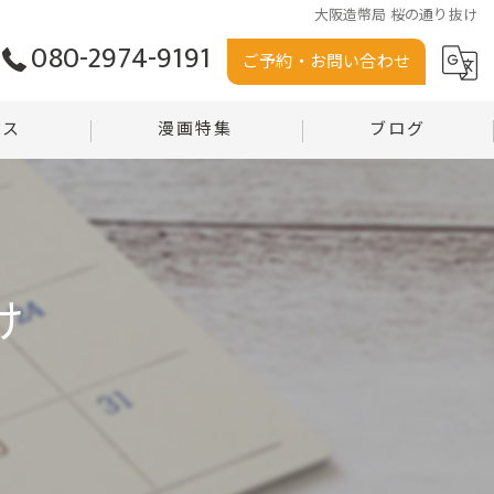
大阪造幣局 桜の通り抜け
080-2974-9191
ご予約・お問い合わせ
セス
漫画特集
ブログ
う堂
コラム
堂 沼田店
け