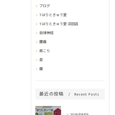
ブログ
Tはりときゅう堂
Tはりときゅう堂 沼田店
自律神経
腰痛
肩こり
首
腹
最近の投稿
Recent Posts
2026/08/05