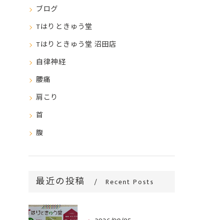
ブログ
Tはりときゅう堂
Tはりときゅう堂 沼田店
自律神経
腰痛
肩こり
首
腹
最近の投稿
Recent Posts