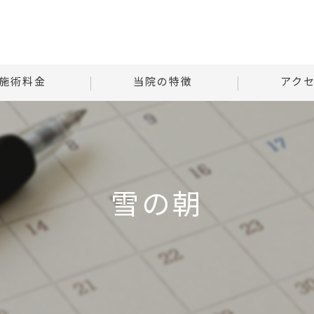
施術料金
当院の特徴
アク
様子
自律神経
Tはりときゅ
る質問
腰痛
Tはりときゅう
雪の朝
肩こり
首
腹