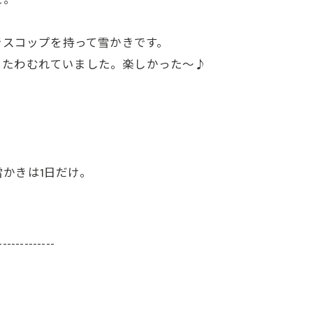
た。
でスコップを持って雪かきです。
とたわむれていました。楽しかった～♪
かきは1日だけ。
-------------