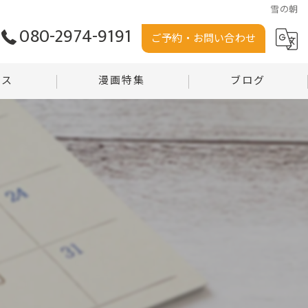
雪の朝
080-2974-9191
ご予約・お問い合わせ
セス
漫画特集
ブログ
う堂
コラム
堂 沼田店