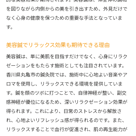
的な美容効果が期待されます。美容鍼は、体全体の調和
出す
を図りながら内側からの美を引き出すため、外見だけで
リフトアップ効果が期待できる美容鍼丸亀市の
なく心身の健康を保つための重要な手法となっていま
鍼灸院の魅力
す。
リフトアップに特化した美容鍼の特徴
香川県丸亀市での美容鍼の魅力的なポイン
美容鍼でリラックス効果も期待できる理由
ト
美容鍼は、単に美肌を目指すだけでなく、心身にリラク
美容鍼による自然なリフトアップの実現
ゼーションをもたらす施術としても注目されています。
丸亀市の鍼灸院が選ばれる理由
香川県丸亀市の鍼灸院では、施術中に心地よい音楽やア
美容鍼を選ぶことで得られる具体的な効果
ロマを使用し、リラックスできる環境を提供していま
美容鍼でエイジングケアを始めるメリット
す。鍼を顔のツボに打つことで、自律神経が整い、副交
鍼灸院のカスタマイズ施術で得る美容鍼の最大
感神経が優位になるため、深いリラクゼーション効果が
効果
得られます。これにより、日常のストレスから解放さ
れ、心地よいリフレッシュ感が得られるのです。また、
個人に合わせた美容鍼のカスタマイズ方法
リラックスすることで血行が促進され、肌の再生能力が
香川県丸亀市の鍼灸院でのオーダーメイド