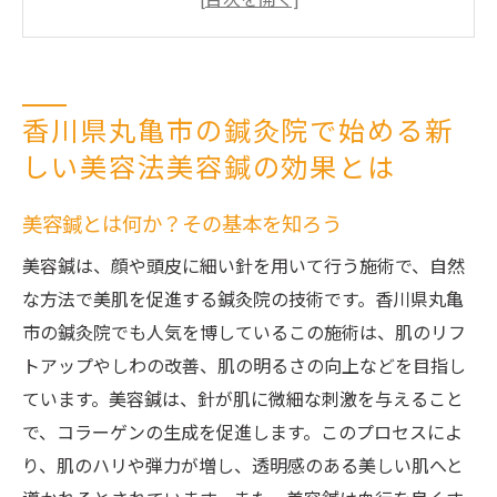
特徴
美容鍼がもたらす皮膚への具体的な効果
若々しさを保つための美容鍼の重要性
香川県丸亀市の鍼灸院で始める新
美容鍼でリラックス効果も期待できる理由
しい美容法美容鍼の効果とは
個々のニーズに応える美容鍼のカスタマイ
ズ施術
美容鍼とは何か？その基本を知ろう
鍼灸院が提供する美容鍼で理想のリフトアップ
美容鍼は、顔や頭皮に細い針を用いて行う施術で、自然
を実現する方法
な方法で美肌を促進する鍼灸院の技術です。香川県丸亀
リフトアップが叶う美容鍼のメカニズム
市の鍼灸院でも人気を博しているこの施術は、肌のリフ
香川県丸亀市での美容鍼体験の流れ
トアップやしわの改善、肌の明るさの向上などを目指し
美容鍼施術後のアフターケア方法
ています。美容鍼は、針が肌に微細な刺激を与えること
鍼灸院でのリフトアップ施術の効果を最大
で、コラーゲンの生成を促進します。このプロセスによ
化するコツ
り、肌のハリや弾力が増し、透明感のある美しい肌へと
美容鍼によるリフトアップの実例と成功談