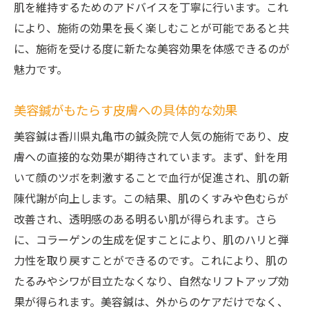
美容鍼によって得られる内側からの美しさ
肌を維持するためのアドバイスを丁寧に行います。これ
とは
により、施術の効果を長く楽しむことが可能であると共
に、施術を受ける度に新たな美容効果を体感できるのが
香川県丸亀市の鍼灸院での美容鍼体験談
魅力です。
内面的健康をサポートする美容鍼の効果
美容鍼がもたらすメンタルヘルスへの影響
美容鍼がもたらす皮膚への具体的な効果
内面の美しさを引き出すための美容鍼施術
美容鍼は香川県丸亀市の鍼灸院で人気の施術であり、皮
プロセス
膚への直接的な効果が期待されています。まず、針を用
美容鍼で自身の美しさを再発見する方法
いて顔のツボを刺激することで血行が促進され、肌の新
鍼灸院の専門技術で感じる美容鍼のリラクゼー
陳代謝が向上します。この結果、肌のくすみや色むらが
ション効果
改善され、透明感のある明るい肌が得られます。さら
リラクゼーション効果が高い美容鍼の秘密
に、コラーゲンの生成を促すことにより、肌のハリと弾
香川県丸亀市でのリラックスできる美容鍼
力性を取り戻すことができるのです。これにより、肌の
体験
たるみやシワが目立たなくなり、自然なリフトアップ効
ストレス解消に役立つ美容鍼の技法
果が得られます。美容鍼は、外からのケアだけでなく、