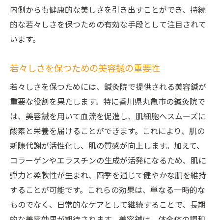
内側からも健康的な美しさを引き出すことができ、持続
鍼灸院の専門技術による深いリラクゼーシ
的な若々しさを保つための有効な手段として注目されて
ョン
います。
美容鍼施術で心身をリフレッシュする方法
美容鍼が提供する心地よい時間の活用法
若々しさを保つための美容鍼の重要性
美容鍼で変わる自分香川県丸亀市の鍼灸院で新
若々しさを保つためには、鍼灸院で提供される美容鍼が
しい自分を発見
重要な役割を果たします。特に香川県丸亀市の鍼灸院で
美容鍼によって自分が変わる瞬間
は、美容鍼を用いて血流を促進し、肌細胞へスムーズに
香川県丸亀市の鍼灸院での新しい自分発見
酸素と栄養を届けることができます。これにより、肌の
体験
新陳代謝が活性化し、肌の質感が向上します。加えて、
美容鍼で得られるポジティブな自己変革
コラーゲンやエラスチンの生成が活発になるため、肌に
自分自身を見つめ直すための美容鍼施術
弾力と柔軟性が生まれ、四季を通じて健やかな肌を維持
美容鍼を通じて自信を高める方法
することが可能です。これらの効果は、単なる一時的な
ものでなく、日常的なケアとして継続することで、長期
香川県丸亀市の鍼灸院で新たな魅力を引き