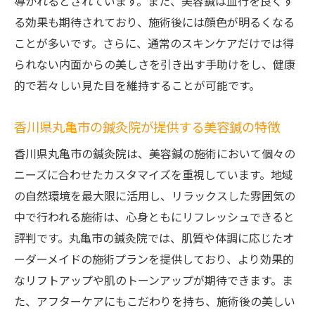
導かれるとされています。また、美容鍼は血行を良くす
る効果も期待されており、施術後には顔色が明るくなる
個々の肌質に合わせたリフトアップ施術の
ことが多いです。さらに、通常のスキンケアだけでは得
重要性
られない内面からの美しさを引き出す手助けをし、健康
美容鍼で肌の質感を改善丸亀市の鍼灸院が導く
的で若々しい見た目を維持することが可能です。
若返りの秘密
肌質改善における美容鍼の役割
香川県丸亀市の鍼灸院が提供する美容鍼の特徴
香川県丸亀市の鍼灸院が実施する若返り施
香川県丸亀市の鍼灸院は、美容鍼の施術において個々の
術
ニーズに合わせたカスタマイズを重視しています。地域
美容鍼によるコラーゲン生成の促進効果
の自然環境を最大限に活用し、リラックスした雰囲気の
肌のトーンを整える美容鍼のテクニック
中で行われる施術は、心身ともにリフレッシュできると
美容鍼で得られる内面からの美しさ
評判です。丸亀市の鍼灸院では、肌質や体調に応じたオ
実際に美容鍼で若返った方々の声
ーダーメイドの施術プランを提供しており、より効果的
香川県丸亀市の鍼灸院で体験する美容鍼内側か
なリフトアップや肌のトーンアップが期待できます。ま
ら引き出す美しさ
た、アフターケアにもこだわりを持ち、施術後の美しい