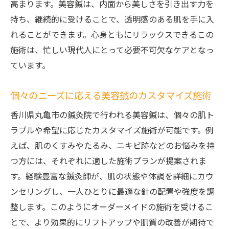
高まります。美容鍼は、内面から美しさを引き出す力を
施術
持ち、継続的に受けることで、透明感のある肌を手に入
美容鍼の効果を最大限に引き出す施術プラ
れることができます。心身ともにリラックスできるこの
ン
施術は、忙しい現代人にとって必要不可欠なケアとなっ
カスタマイズ施術で得られる特別な美容効
ています。
果
美容鍼のカスタマイズ施術がもたらす安心
個々のニーズに応える美容鍼のカスタマイズ施術
感
香川県丸亀市の鍼灸院で行われる美容鍼は、個々の肌ト
丸亀市の鍼灸院で自分だけの美容鍼を見つ
ラブルや希望に応じたカスタマイズ施術が可能です。例
ける
えば、肌のくすみやたるみ、ニキビ跡などのお悩みを持
つ方には、それぞれに適した施術プランが提案されま
す。経験豊富な鍼灸師が、肌の状態や体調を詳細にカウ
ンセリングし、一人ひとりに最適な針の配置や強度を調
整します。このようにオーダーメイドの施術を受けるこ
とで、より効果的にリフトアップや肌質の改善が期待で