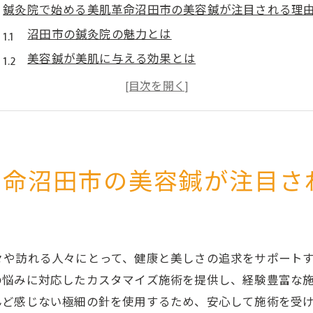
鍼灸院で始める美肌革命沼田市の美容鍼が注目される理
沼田市の鍼灸院の魅力とは
美容鍼が美肌に与える効果とは
くすみを改善するための革新的アプローチ
鍼灸院と美容鍼の信頼できる技術
沼田市の鍼灸院が選ばれる理由
個々の肌悩みに応じた施術の重要性
革命沼田市の美容鍼が注目さ
くすみ対策の新常識沼田市の鍼灸院が教える美容鍼の魅
くすみ改善に特化した鍼灸技術
美容鍼による血行促進の効果
ターンオーバーを活性化する施術
々や訪れる人々にとって、健康と美しさの追求をサポート
沼田市での美容鍼体験のメリット
の悩みに対応したカスタマイズ施術を提供し、経験豊富な
んど感じない極細の針を使用するため、安心して施術を受
くすみ対策の最新トレンドを探る