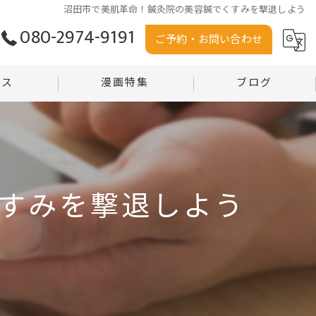
沼田市で美肌革命！鍼灸院の美容鍼でくすみを撃退しよう
080-2974-9191
ご予約・お問い合わせ
セス
漫画特集
ブログ
う堂
コラム
堂 沼田店
すみを撃退しよう