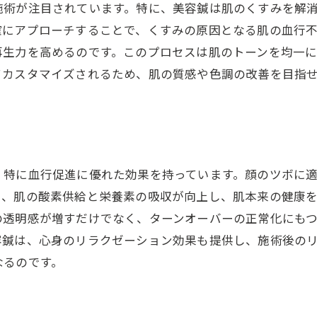
くすみ改善における鍼灸技術の革新
施術が注目されています。特に、美容鍼は肌のくすみを解
鍼灸師が教える美容鍼の秘密
確にアプローチすることで、くすみの原因となる肌の血行
再生力を高めるのです。このプロセスは肌のトーンを均一
効果を実感するための施術ポイント
てカスタマイズされるため、肌の質感や色調の改善を目指
沼田市の鍼灸院でのプロの施術体験
美容鍼がもたらす美肌革命の真相
、特に血行促進に優れた効果を持っています。顔のツボに
り、肌の酸素供給と栄養素の吸収が向上し、肌本来の健康
の透明感が増すだけでなく、ターンオーバーの正常化にも
容鍼は、心身のリラクゼーション効果も提供し、施術後の
なるのです。