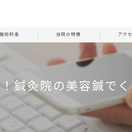
施術料金
当院の特徴
アク
様子
自律神経
Tはりときゅ
る質問
腰痛
Tはりときゅう
命！鍼灸院の美容鍼でく
肩こり
首
腹