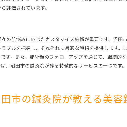
心身のバランスを整える美容鍼
から評価されています。
沼田市の鍼灸院での癒しの時間
リラクゼーション効果で得られる美肌
鍼灸院での総合的なリフレッシュ体験
個々の肌悩みに応じたカスタマイズ施術が重要です。沼田
沼田市で注目の美容鍼持続可能な美肌を手に入れる方法
トラブルを把握し、それぞれに最適な施術を提供します。
持続可能な美肌のための鍼灸の役割
そです。また、施術後のフォローアップを通じて、継続的
美容鍼でのくすみ改善と持続効果
術は、沼田市の鍼灸院が誇る特徴的なサービスの一つです。
美肌維持のための生活習慣改善
沼田市の鍼灸院での定期メンテナンス
持続可能な美しさを追求する施術
沼田市の鍼灸院が教える美容
美容鍼で築く新しい美肌習慣
鍼灸院のプロが語る美容鍼のくすみ改善効果とその秘密
プロの視点から見る美容鍼の効果