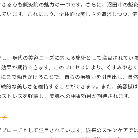
できる点も鍼灸院の魅力の一つです。さらに、沼田市の鍼
鍼灸院で得られる長期的な美肌効果
しています。これにより、全体的な美しさを追求しつつ、
鍼灸院で叶える輝く肌沼田市の美容鍼がもたらす変化
輝く肌を手に入れるための第一歩
美容鍼によるくすみ除去のメカニズム
肌の透明感を引き出す施術方法
かし、現代の美容ニーズに応える施術として注目されてい
沼田市での実践的な美容鍼技術
る効果が期待できます。このプロセスにより、くすみやむ
肌の未来を変える鍼灸施術とは
層にまで働きかけることで、自らの治癒力を引き出し、自
美容鍼がもたらす生活の質の向上
持続的な美しさを維持することができます。また、美容鍼
沼田市の鍼灸院が提案するくすみ改善のカスタマイズ施
のストレスを軽減し、美肌への相乗効果が期待されます。
個別診断に基づく施術の重要性
カスタマイズ施術で得られる効果
ーチ
くすみの原因を究明するプロセス
アプローチとして注目されています。従来のスキンケアで
鍼灸院でのオーダーメイド美容鍼