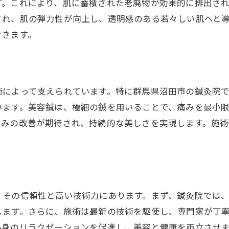
す。これにより、肌に蓄積された老廃物が効果的に排出さ
鍼灸師による丁寧な施術の魅力
され、肌の弾力性が向上し、透明感のある若々しい肌へと
群馬県沼田市の鍼灸院が提供する独自のアプローチ
できます。
美容鍼の効果を最大限に沼田市の鍼灸院での施術体験
施術前後の変化を実感する方法
美容鍼の効果を引き出すポイント
術によって支えられています。特に群馬県沼田市の鍼灸院
鍼灸院での施術に必要な準備
います。美容鍼は、極細の鍼を用いることで、痛みを最小
施術後のケアで持続する美肌効果
すみの改善が期待され、持続的な美しさを実現します。施
沼田市の鍼灸院での体験レポート
専門家が語る美容鍼の正しい利用法
鍼灸院ならではのリラクゼーション効果で心身リフレッ
美容鍼による心地よいリラクゼーション
、その信頼性と高い技術力にあります。まず、鍼灸院では
ストレス解消に役立つ鍼灸施術
します。さらに、施術は最新の技術を駆使し、専門家が丁
心身のリラクゼーションを促進し、美容と健康を両立させ