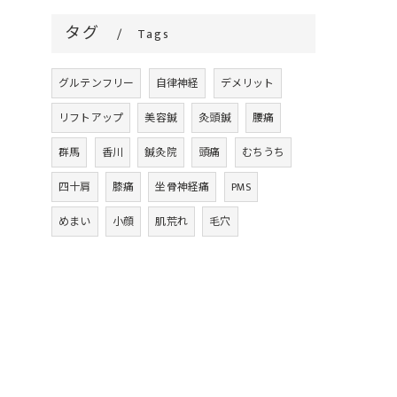
タグ
Tags
グルテンフリー
自律神経
デメリット
リフトアップ
美容鍼
灸頭鍼
腰痛
群馬
香川
鍼灸院
頭痛
むちうち
四十肩
膝痛
坐骨神経痛
PMS
めまい
小顔
肌荒れ
毛穴