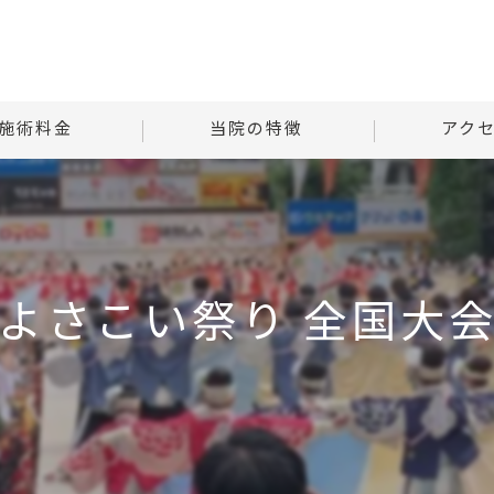
施術料金
当院の特徴
アク
様子
自律神経
Tはりときゅ
る質問
腰痛
Tはりときゅう
よさこい祭り 全国大
肩こり
首
腹