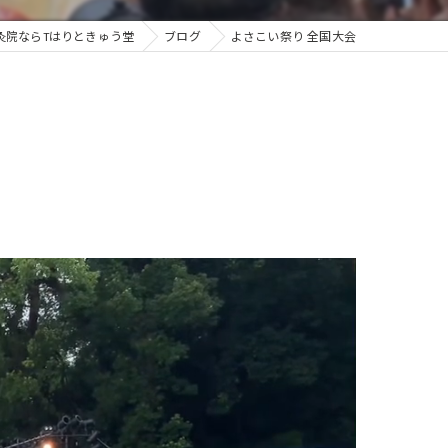
灸院ならTはりときゅう堂
ブログ
よさこい祭り 全国大会