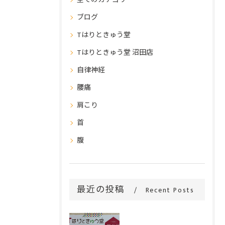
ブログ
Tはりときゅう堂
Tはりときゅう堂 沼田店
自律神経
腰痛
肩こり
首
腹
最近の投稿
Recent Posts