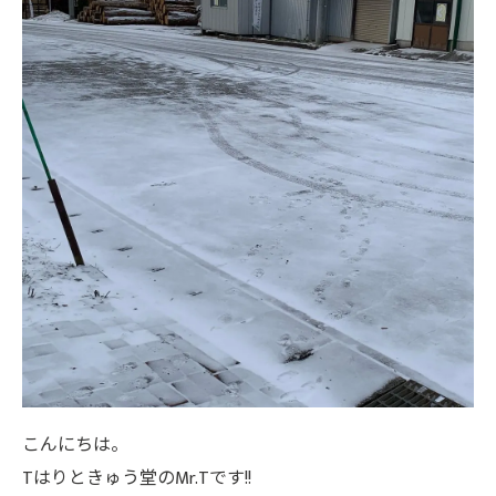
こんにちは。
Tはりときゅう堂のMr.Tです!!