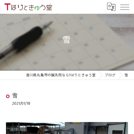
雪
香川県丸亀市の鍼灸院ならTはりときゅう堂
ブログ
雪
雪
2021/01/18