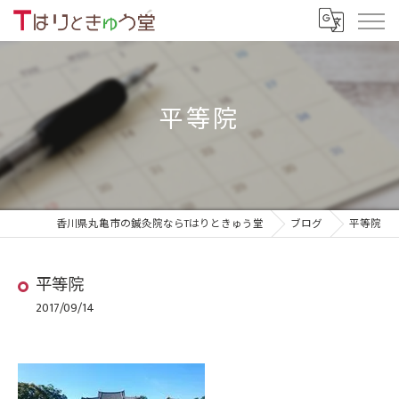
平等院
香川県丸亀市の鍼灸院ならTはりときゅう堂
ブログ
平等院
平等院
2017/09/14