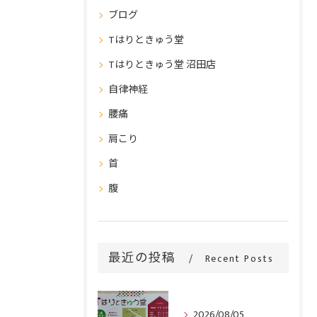
ブログ
Tはりときゅう堂
Tはりときゅう堂 沼田店
自律神経
腰痛
肩こり
首
腹
最近の投稿
Recent Posts
2026/08/05