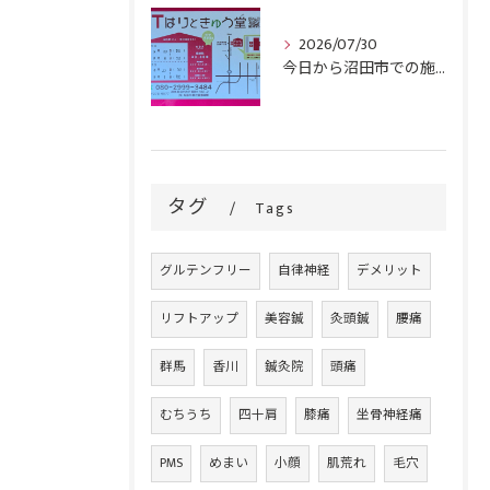
2026/07/30
今日から沼田市での施術がスタートです！
タグ
Tags
グルテンフリー
自律神経
デメリット
リフトアップ
美容鍼
灸頭鍼
腰痛
群馬
香川
鍼灸院
頭痛
むちうち
四十肩
膝痛
坐骨神経痛
PMS
めまい
小顔
肌荒れ
毛穴