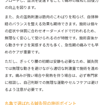
プローチし、血流を促進することで痛みの緩和と回復力
鍼灸院が選ばれるぎっくり腰改善の根拠
の向上を図ります。
鍼灸治療の特長と腰痛への有効性を解説
丸亀でぎっくり腰に効く鍼灸治療の流れ
また、灸の温熱刺激は筋肉のこわばりを和らげ、自律神
経のバランスを整える効果も期待できます。施術は個々
鍼灸院の施術がもたらす即効性の秘密
の症状や体質に合わせオーダーメイドで行われるため、
ぎっくり腰改善と再発防止の連携ケア
無理なく安心して受けられるのが特徴です。施術直後か
鍼灸を通じた香川県での腰痛ケア方法
ら動きやすさを実感する方も多く、急性期の痛みでも早
鍼灸院による香川県腰痛ケアの基本と流れ
めのケアが重要です。
ぎっくり腰軽減に役立つ鍼灸院の施術内容
ただし、ぎっくり腰の初期は安静も必要なため、鍼灸院
腰痛予防のための鍼灸院活用ポイント
では無理な動きを避けながら適切な刺激量で施術を進め
鍼灸院で学ぶセルフケアと通院のバランス
ます。痛みが強い場合や発熱を伴う場合は、必ず専門家
香川県鍼灸院での効果的なケア事例紹介
に相談し、自己判断での無理な運動やセルフケアは避け
丸亀市で注目される鍼灸院の治療効果と特徴
るよう注意が必要です。
丸亀の鍼灸院が持つ治療効果と評判の理由
丸亀で選ばれる鍼灸院の施術ポイント
鍼灸院が支持される独自の施術特長を解説