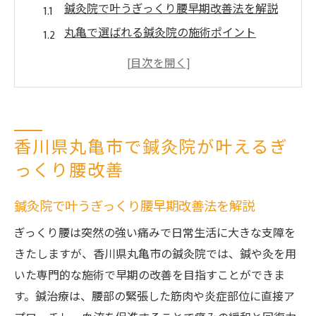
鍼灸院で叶うぎっくり腰早期改善法を解説
丸亀で選ばれる鍼灸院の施術ポイント
鍼灸院による腰痛改善の流れと注意点
香川県の鍼灸院が支持される理由とは
ぎっくり腰体験者が語る鍼灸院利用のメリ
ット
香川県丸亀市で鍼灸院が叶えるぎ
突然の痛みも安心へ導く鍼灸院の実力
っくり腰改善
鍼灸院が急なぎっくり腰に強い理由とは
香川県鍼灸院の即効アプローチと効果
鍼灸院で叶うぎっくり腰早期改善法を解説
痛み対策で選ぶ鍼灸院の施術事例を紹介
ぎっくり腰は突然の強い痛みで日常生活に大きな支障を
丸亀の鍼灸院が提供する安心の施術環境
きたしますが、香川県丸亀市の鍼灸院では、鍼や灸を用
鍼灸院で得られる安心感と信頼の秘訣
いた専門的な施術で早期の改善を目指すことができま
ぎっくり腰に悩むなら鍼灸治療が有力な理由
す。鍼治療は、腰部の緊張した筋肉や炎症部位に直接ア