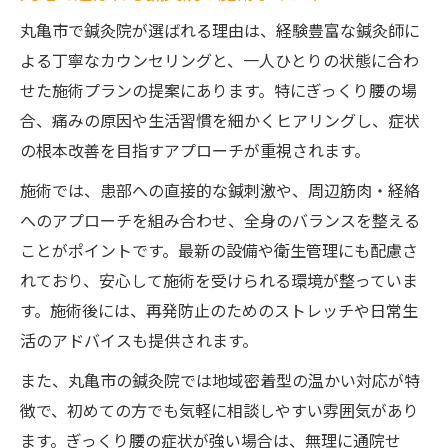
ぎっくり腰改善に強い鍼灸院の選び方とは
丸亀市で鍼灸院が選ばれる理由は、経験豊富な鍼灸師に
よる丁寧なカウンセリングと、一人ひとりの状態に合わ
香川県鍼灸院の口コミで注目のポイント
せた施術プランの提案にあります。特にぎっくり腰の場
鍼灸院の治療実績と利用者のリアルな声
合、痛みの原因や生活習慣を細かくヒアリングし、症状
再発防止に役立つ鍼灸院でのケアポイント
の根本改善を目指すアプローチが重視されます。
鍼灸院で実践できるぎっくり腰再発対策法
施術では、患部への直接的な鍼刺激や、周辺筋肉・経絡
腰痛再発予防のための鍼灸院活用術を紹介
へのアプローチを組み合わせ、全身のバランスを整える
鍼灸院の継続ケアで得られる安心サポート
ことがポイントです。最新の設備や衛生管理にも配慮さ
丸亀市で選ばれる再発防止のケア方法
れており、安心して施術を受けられる環境が整っていま
ぎっくり腰再発を防ぐ鍼灸院の指導内容
す。施術後には、再発防止のためのストレッチや日常生
活のアドバイスも提供されます。
また、丸亀市の鍼灸院では地域密着型の温かい対応が特
徴で、初めての方でも気軽に相談しやすい雰囲気があり
ます。ぎっくり腰の症状が強い場合は、無理に通院せ