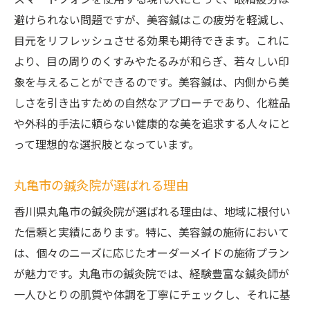
スマートフォンを使用する現代人にとって、眼精疲労は
美容鍼で目元リフレッシュを実現
避けられない問題ですが、美容鍼はこの疲労を軽減し、
目元の美しさを引き出す美容鍼
目元をリフレッシュさせる効果も期待できます。これに
鍼灸院の美容鍼で得られるリフレッシュ感
より、目の周りのくすみやたるみが和らぎ、若々しい印
香川県の美容鍼で目の疲れを解消する
象を与えることができるのです。美容鍼は、内側から美
美容鍼で得られる目元の輝きとは
しさを引き出すための自然なアプローチであり、化粧品
丸亀市の鍼灸院で実感する変化
や外科的手法に頼らない健康的な美を追求する人々にと
って理想的な選択肢となっています。
鍼灸院で体感する目元ケアの新常識
香川県の鍼灸院で新しい美容法
丸亀市の鍼灸院が選ばれる理由
鍼灸で実現する新しい美容法の魅力
香川県丸亀市の鍼灸院が選ばれる理由は、地域に根付い
香川県で人気の美容鍼の秘密
た信頼と実績にあります。特に、美容鍼の施術において
美容鍼で肌のトーンを整える方法
は、個々のニーズに応じたオーダーメイドの施術プラン
鍼灸院で試したい新美容法
が魅力です。丸亀市の鍼灸院では、経験豊富な鍼灸師が
丸亀市の鍼灸院で得られる新体験
一人ひとりの肌質や体調を丁寧にチェックし、それに基