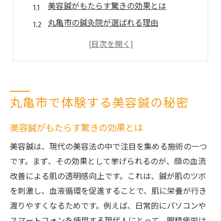
美容鍼がもたらす驚きの効果とは
丸亀市の鍼灸院が選ばれる理由
美容鍼で内側から美しくなる方法
鍼灸院でお肌の悩みを解決する秘訣
香川県の美容鍼で心身のバランスを整える
リラックスできる鍼灸院の魅力を解説
丸亀市で体験する美容鍼の秘密
鍼灸院で眼精疲労を解消する方法
眼精疲労に効く鍼灸院の施術内容
美容鍼がもたらす驚きの効果とは
丸亀市の鍼灸院で目元をリフレッシュ
美容鍼は、現代の美容法の中で注目を集める施術の一つ
鍼灸で目の疲れを和らげるヒント
です。まず、その効果として挙げられるのが、顔の血流
香川県で評判の鍼灸院を探すポイント
改善による肌の透明感向上です。これは、鍼が肌のツボ
眼精疲労に特化した美容鍼の効果
を刺激し、血液循環を促進することで、肌に栄養が行き
渡りやすくなるためです。例えば、日常的にパソコンや
鍼灸で心地よい目元ケアを実現