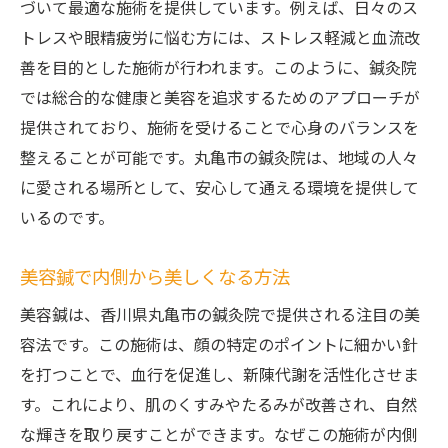
鍼灸と美容の関係を探る
づいて最適な施術を提供しています。例えば、日々のス
眼精疲労に効く丸亀市の美容鍼
トレスや眼精疲労に悩む方には、ストレス軽減と血流改
善を目的とした施術が行われます。このように、鍼灸院
眼精疲労に特化した美容鍼の実力
では総合的な健康と美容を追求するためのアプローチが
丸亀市で注目の美容鍼を試す
提供されており、施術を受けることで心身のバランスを
鍼灸院の施術で目元をリフレッシュ
整えることが可能です。丸亀市の鍼灸院は、地域の人々
香川県の美容鍼で目の疲れを軽減
に愛される場所として、安心して通える環境を提供して
鍼灸で眼精疲労解消を目指す
いるのです。
丸亀市の鍼灸院での体験談
鍼灸で美しさと健康を手に入れる
美容鍼で内側から美しくなる方法
鍼灸で実現する美しさと健康の融合
美容鍼は、香川県丸亀市の鍼灸院で提供される注目の美
香川県の鍼灸院で試すべき美容鍼
容法です。この施術は、顔の特定のポイントに細かい針
美容鍼で健康的な肌を手に入れる
を打つことで、血行を促進し、新陳代謝を活性化させま
す。これにより、肌のくすみやたるみが改善され、自然
鍼灸院で美と健康を両立する方法
な輝きを取り戻すことができます。なぜこの施術が内側
丸亀市の鍼灸院で得る美と健康の秘訣