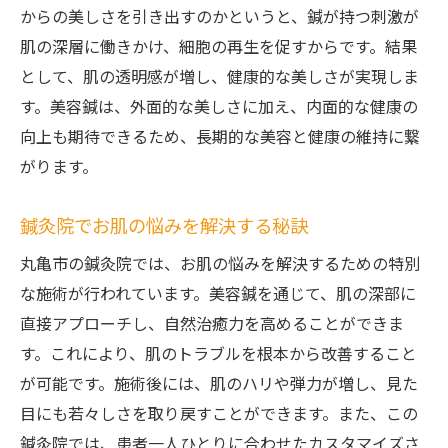
からの美しさを引き出すのかというと、鍼が持つ刺激が
鍼灸で体も心もリフレッシュ
肌の深層に働きかけ、細胞の再生を促すからです。結果
丸亀市の鍼灸院で美容鍼を試す
として、肌の透明感が増し、健康的な美しさが実現しま
初めてでも安心の美容鍼体験
す。美容鍼は、外面的な美しさに加え、内面的な健康の
丸亀市で選ばれる鍼灸院の理由
向上も期待できるため、長期的な美容と健康の維持に繋
美容鍼で肌の悩みを解決するアプローチ
がります。
香川県の鍼灸院で美と健康を両立
鍼灸院でお肌の悩みを解決する秘訣
鍼灸院での美容鍼体験が人気な理由
丸亀市の鍼灸院では、お肌の悩みを解決するための特別
丸亀市の鍼灸院で実感する効果
な施術が行われています。美容鍼を通じて、肌の深部に
香川県の鍼灸院で目の疲れを改善
直接アプローチし、自然治癒力を高めることができま
目の疲れを癒す香川県の鍼灸院
す。これにより、肌のトラブルを根本から改善すること
鍼灸で目の健康を取り戻す方法
が可能です。施術後には、肌のハリや弾力が増し、見た
丸亀市の鍼灸院でリラックスできる施術
目にも若々しさを取り戻すことができます。また、この
美容鍼で目元の疲れをリフレッシュ
鍼灸院では、患者一人ひとりに合わせたカスタマイズさ