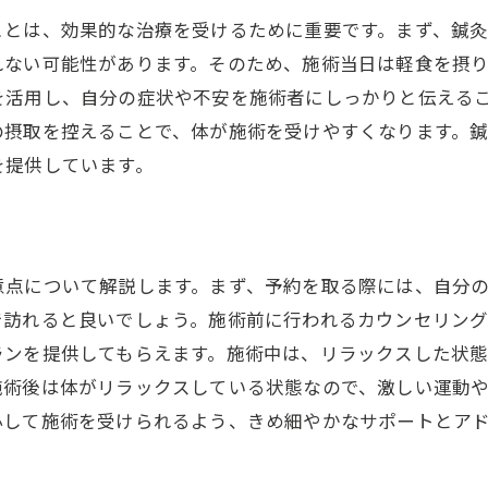
実際の改善事例から学ぶ効果
ことは、効果的な治療を受けるために重要です。まず、鍼
継続施術による長期的な質向上
れない可能性があります。そのため、施術当日は軽食を摂
施術の頻度とその効果について
を活用し、自分の症状や不安を施術者にしっかりと伝える
鍼灸による眠りの質改善のサポート
の摂取を控えることで、体が施術を受けやすくなります。
睡眠障害に悩む人必見！鍼灸の効果を徹底解説
を提供しています。
睡眠障害に対する鍼灸の治療法
鍼灸施術がもたらす心身の安定
鍼灸の効果を最大限に引き出す方法
意点について解説します。まず、予約を取る際には、自分
鍼灸による睡眠改善の実例紹介
で訪れると良いでしょう。施術前に行われるカウンセリン
睡眠障害解消のための鍼灸効果
ランを提供してもらえます。施術中は、リラックスした状
施術を受ける際の注意点と心得
施術後は体がリラックスしている状態なので、激しい運動
鍼灸で心身を整え自然な眠りを取り戻す方法
心して施術を受けられるよう、きめ細やかなサポートとア
自然な眠りへ導く鍼灸のプロセス