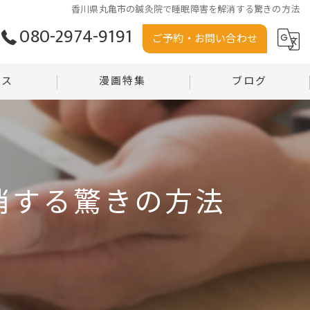
香川県丸亀市の鍼灸院で睡眠障害を解消する驚きの方法
080-2974-9191
ご予約・お問い合わせ
セス
漫画特集
ブログ
う堂
コラム
堂 沼田店
消する驚きの方法