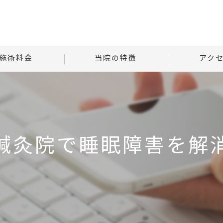
施術料金
当院の特徴
アク
様子
自律神経
Tはりときゅ
る質問
腰痛
Tはりときゅう
鍼灸院で睡眠障害を解
肩こり
首
腹