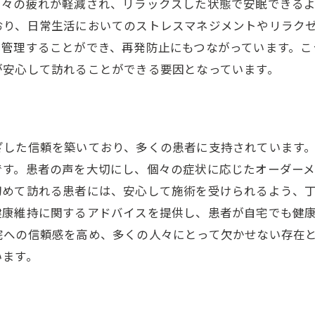
日々の疲れが軽減され、リラックスした状態で安眠できる
睡眠の質向上に欠かせない要素
おり、日常生活においてのストレスマネジメントやリラク
自律神経を整える生活習慣の提案
に管理することができ、再発防止にもつながっています。こ
丸亀市の鍼灸院が提供するリラクゼーション革命
が安心して訪れることができる要因となっています。
心身を癒やすリラクゼーションの新常識
ストレス社会での心の安らぎの場
リラクゼーション効果を引き出す施術法
ざした信頼を築いており、多くの患者に支持されています
鍼灸院で心休まるひととき
です。患者の声を大切にし、個々の症状に応じたオーダー
初めて訪れる患者には、安心して施術を受けられるよう、
リラクゼーションがもたらす健康効果
健康維持に関するアドバイスを提供し、患者が自宅でも健
施術者の技術力と安心感
院への信頼感を高め、多くの人々にとって欠かせない存在
鍼灸がもたらす眠りの質向上の実際
います。
施術後に訪れる変化とその実感
鍼灸が眠りに与える具体的な影響