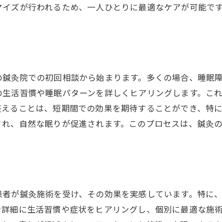
マイズが行われるため、一人ひとりに最適なケアが可能で
体験者が語る施術の即効性
現代のストレスを和らげる鍼灸の力
ストレス社会における鍼灸の重要性
緊張を解きほぐすための施術法
の鍼灸院での初回相談から始まります。多くの場合、睡眠
ストレス軽減に寄与するリラックス技術
の生活習慣や睡眠パターンを詳しくヒアリングします。こ
自律神経を整える鍼灸のアプローチ
整えることは、短期間での効果を期待することができ、特
ストレスが睡眠に与える影響と対応策
され、自然な眠りが促進されます。このプロセスは、鍼灸
心身の調和を取り戻す鍼灸の効果
鍼灸院で自律神経を整え質の高い睡眠を
自律神経に対する鍼灸のアプローチ
質の高い眠りを実現する鍼灸のメカニズム
患者が鍼灸施術を受け、その効果を実感しています。特に
施術後のリズムが整う秘密
で詳細に生活習慣や症状をヒアリングし、個別に最適な施
鍼灸による自律神経の調整技術