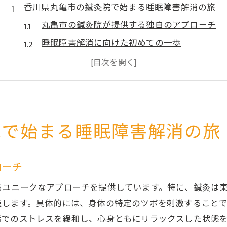
香川県丸亀市の鍼灸院で始まる睡眠障害解消の旅
丸亀市の鍼灸院が提供する独自のアプローチ
睡眠障害解消に向けた初めての一歩
患者の声から学ぶ施術の効果
地域に根ざした鍼灸院の信頼
施術前に知っておくべきこと
鍼灸院訪問の流れと注意点
院で始まる睡眠障害解消の旅
鍼灸院の施術で体験する深い眠りの秘密
鍼灸がもたらすリラクゼーション効果
ローチ
深い眠りのためのツボと経絡の役割
施術による体内エネルギーの調整
るユニークなアプローチを提供しています。特に、鍼灸は
眠りを妨げる要因を取り除く
進します。具体的には、身体の特定のツボを刺激すること
活でのストレスを緩和し、心身ともにリラックスした状態
施術後に感じる睡眠改善の実感