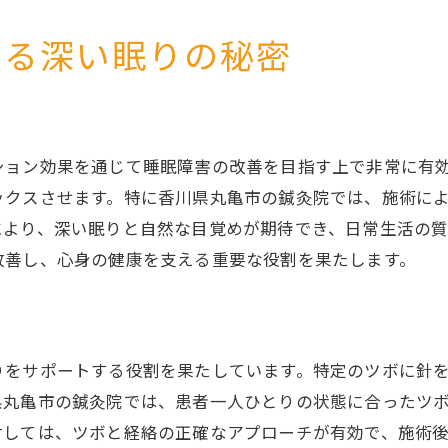
心身の調和を取り戻すための施術
鍼灸がサポートする自然な睡眠
する深い眠りの秘密
施術を通じた心身のリセット法
自然な眠りに必要な生活習慣の改善
鍼灸と日常生活の調和のすすめ
ション効果を通じて睡眠障害の改善を目指す上で非常に有
ックスさせます。特に香川県丸亀市の鍼灸院では、施術に
により、深い眠りと自然な目覚めが期待でき、日常生活の
改善し、心身の健康を支える重要な役割を果たします。
りをサポートする役割を果たしています。特定のツボに針
県丸亀市の鍼灸院では、患者一人ひとりの状態に合ったツ
対しては、ツボと経絡の正確なアプローチが有効で、施術