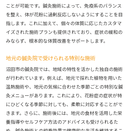
身も心もリフレッシュできる鍼灸の魅力
ことが可能です。鍼灸施術によって、免疫系のバランス
花粉症に効く鍼灸の新たなアプローチ
を整え、体が花粉に過剰反応しないようにすることを目
指します。これに加えて、個々の体質に応じたカスタマ
沼田市の鍼灸院の特徴と魅力
イズされた施術プランも提供されており、症状の緩和の
地元密着の鍼灸院で得られる安心感
みならず、根本的な体質改善をサポートします。
鍼灸で花粉症シーズンを快適に乗り切る方
法
地元の鍼灸院で受けられる特別な施術
沼田市の鍼灸院で体験する花粉症への専門的ア
沼田市の鍼灸院では、地域の特性を活かした独自の施術
プローチ
が行われています。例えば、地元で採れた植物を用いた
専門的な鍼灸施術の効果を知ろう
温熱施術や、地元の気候に合わせた季節ごとの特別な鍼
花粉症に特化した鍼灸アプローチ
灸メニューがあります。これにより、花粉症の症状が特
沼田市での専門家によるケアの魅力
にひどくなる季節に対しても、柔軟に対応することがで
花粉症の悩みを解決する鍼灸の技術
きます。さらに、施術後には、地元の食材を活用した栄
実績ある鍼灸院で安心のケアを
養指導やセルフケア方法のアドバイスも受けられるた
プロの鍼灸師による花粉症対策