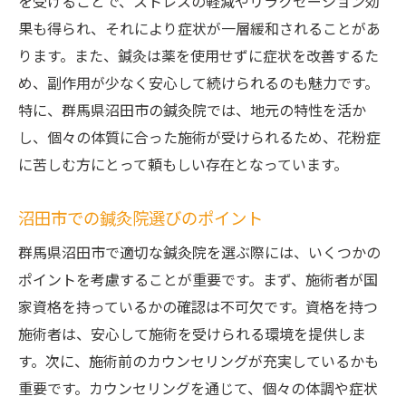
を受けることで、ストレスの軽減やリラクゼーション効
地元の鍼灸院が提供する花粉症対策沼田市から
果も得られ、それにより症状が一層緩和されることがあ
の新しいアプローチ
ります。また、鍼灸は薬を使用せずに症状を改善するた
花粉症の季節に鍼灸を選ぶ理由
め、副作用が少なく安心して続けられるのも魅力です。
沼田市の鍼灸院が支持される理由
特に、群馬県沼田市の鍼灸院では、地元の特性を活か
鍼灸による体質改善のメカニズム
し、個々の体質に合った施術が受けられるため、花粉症
効果的な花粉症対策プログラムの紹介
に苦しむ方にとって頼もしい存在となっています。
地域に根ざしたアプローチの重要性
沼田市での鍼灸院選びのポイント
実績と信頼のある鍼灸院の見つけ方
鍼灸院で始める花粉症対策沼田市で健康的な春
群馬県沼田市で適切な鍼灸院を選ぶ際には、いくつかの
を手に入れる方法
ポイントを考慮することが重要です。まず、施術者が国
鍼灸で花粉症の症状を和らげるステップ
家資格を持っているかの確認は不可欠です。資格を持つ
施術者は、安心して施術を受けられる環境を提供しま
沼田市の鍼灸院での初めての体験談
す。次に、施術前のカウンセリングが充実しているかも
花粉症に効く鍼灸の施術例
重要です。カウンセリングを通じて、個々の体調や症状
健康的な春を迎えるための鍼灸活用法