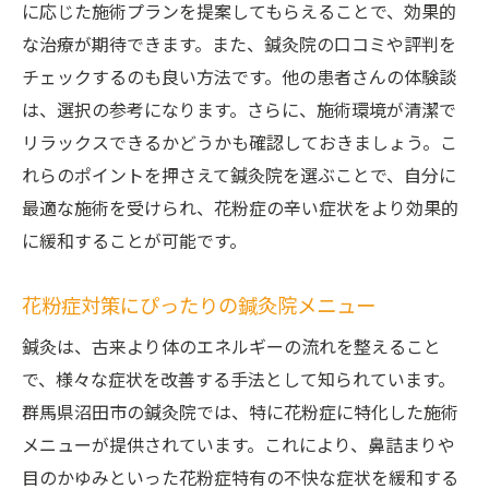
に応じた施術プランを提案してもらえることで、効果的
地元の鍼灸院での継続的なケアの重要性
な治療が期待できます。また、鍼灸院の口コミや評判を
花粉症と鍼灸の関係を探る
チェックするのも良い方法です。他の患者さんの体験談
沼田市の鍼灸院で花粉症を和らげる身体の調和
は、選択の参考になります。さらに、施術環境が清潔で
を取り戻す
リラックスできるかどうかも確認しておきましょう。こ
鍼灸で身体のバランスを整える方法
れらのポイントを押さえて鍼灸院を選ぶことで、自分に
最適な施術を受けられ、花粉症の辛い症状をより効果的
花粉症ケアとしての鍼灸の利点
に緩和することが可能です。
沼田市の鍼灸院でのリラックス体験
鍼灸で得られる心身の調和
花粉症対策にぴったりの鍼灸院メニュー
花粉症シーズンに向けた準備のすすめ
鍼灸は、古来より体のエネルギーの流れを整えること
効果を引き出すための鍼灸の活用法
で、様々な症状を改善する手法として知られています。
花粉症の季節に鍼灸院で新たなリフレッシュ地
群馬県沼田市の鍼灸院では、特に花粉症に特化した施術
元ケアの魅力
メニューが提供されています。これにより、鼻詰まりや
鍼灸院での癒しのひととき
目のかゆみといった花粉症特有の不快な症状を緩和する