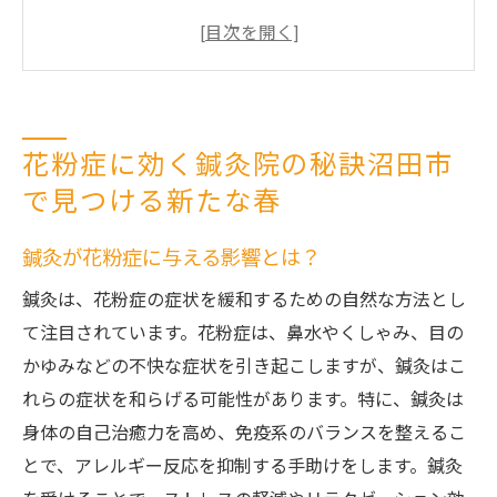
沼田市での鍼灸院選びのポイント
花粉症対策にぴったりの鍼灸院メニュー
地元の鍼灸院で受けられる特別な施術
鍼灸で体質改善を目指す方法
花粉症に効く鍼灸院の秘訣沼田市
沼田市の鍼灸院での体験談紹介
で見つける新たな春
群馬県沼田市の鍼灸院で花粉症を克服する第一
歩
鍼灸が花粉症に与える影響とは？
鍼灸が花粉症に効く理由
鍼灸は、花粉症の症状を緩和するための自然な方法とし
沼田市での鍼灸体験の流れ
て注目されています。花粉症は、鼻水やくしゃみ、目の
花粉症対策に特化した鍼灸師の紹介
かゆみなどの不快な症状を引き起こしますが、鍼灸はこ
効果を実感できる鍼灸の施術法
れらの症状を和らげる可能性があります。特に、鍼灸は
鍼灸で期待できる花粉症の改善例
身体の自己治癒力を高め、免疫系のバランスを整えるこ
とで、アレルギー反応を抑制する手助けをします。鍼灸
地元密着型のケアがもたらす安心感