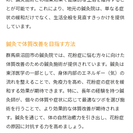
め、鍼灸施術との相乗効果で健康的な生活を維持するこ
とが可能です。これにより、地元の鍼灸院は、単なる症
鍼灸院での花粉症ケア沼田市で健康的なライフ
状の緩和だけでなく、生活全般を見直すきっかけを提供
スタイルを築く
しています。
花粉症を乗り越えるための鍼灸活用法
健康的な日常をサポートする鍼灸の役割
鍼灸で体質改善を目指す方法
沼田市の鍼灸院で継続的なケアを受ける利
群馬県沼田市の鍼灸院では、花粉症に悩む方々に向けた
点
体質改善のための鍼灸施術が提供されています。鍼灸は
ストレスと花粉症対策としての鍼灸
東洋医学の一部として、身体内部のエネルギー（気）の
鍼灸で実現するウェルビーイング
流れを整えることで、免疫力を高め、花粉症の症状を緩
花粉症を機に健康的な生活を取り戻す方法
和する効果が期待できます。特に、長年の経験を持つ鍼
灸師が、個々の体質や症状に応じて最適なツボを選び施
術を行うことで、より効果的な体質改善が期待されま
す。鍼灸を通じて、体の自然治癒力を引き出し、花粉症
の原因に対抗する力を高めましょう。