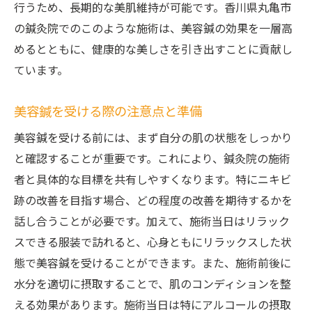
行うため、長期的な美肌維持が可能です。香川県丸亀市
自信を取り戻した体験者の声
の鍼灸院でのこのような施術は、美容鍼の効果を一層高
美容鍼で内側から美しさを引き出す丸亀市の鍼
めるとともに、健康的な美しさを引き出すことに貢献し
灸院
ています。
内面からの美を引き出す美容鍼の秘密
美容鍼を受ける際の注意点と準備
鍼灸院での体質改善施術の効果
美容鍼を取り入れるライフスタイル提案
美容鍼を受ける前には、まず自分の肌の状態をしっかり
と確認することが重要です。これにより、鍼灸院の施術
施術で得られるリラクゼーション効果
者と具体的な目標を共有しやすくなります。特にニキビ
内面の健康が肌に与える影響
跡の改善を目指す場合、どの程度の改善を期待するかを
美しさと健康を両立させるためのポイント
話し合うことが必要です。加えて、施術当日はリラック
鍼灸院の美容鍼でニキビ跡を目立たなくする新
スできる服装で訪れると、心身ともにリラックスした状
常識
態で美容鍼を受けることができます。また、施術前後に
ニキビ跡に対する美容鍼の具体的効果
水分を適切に摂取することで、肌のコンディションを整
鍼灸院での継続的な治療がもたらす成果
える効果があります。施術当日は特にアルコールの摂取