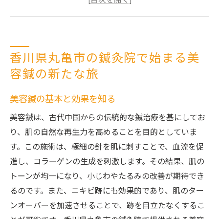
美容鍼を受ける際の注意点と準備
美容鍼がもたらす心身のリフレッシュ効果
鍼灸院での施術後のアフターケア方法
香川県丸亀市の鍼灸院で始まる美
美容鍼体験者の声と体験談
容鍼の新たな旅
鍼灸院が提案する美容鍼によるニキビ跡ケアの
進化
美容鍼の基本と効果を知る
ニキビ跡に特化した美容鍼の技術
美容鍼は、古代中国からの伝統的な鍼治療を基にしてお
最新の研究が支える美容鍼の効果
り、肌の自然な再生力を高めることを目的としていま
皮膚科と鍼灸院の違いを理解する
す。この施術は、極細の針を肌に刺すことで、血流を促
鍼灸院での個別カウンセリングの重要性
進し、コラーゲンの生成を刺激します。その結果、肌の
美容鍼がニキビ跡に与える即効性と持続性
トーンが均一になり、小じわやたるみの改善が期待でき
るのです。また、ニキビ跡にも効果的であり、肌のター
丸亀市鍼灸院での成功事例を学ぶ
ンオーバーを加速させることで、跡を目立たなくするこ
丸亀市の鍼灸院で実感する肌再生力と美容鍼の