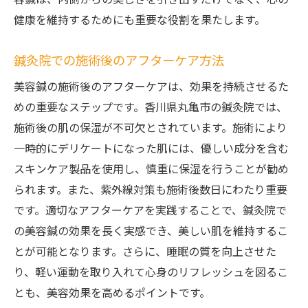
容鍼は、内側からの美しさを引き出すだけでなく、心の
鍼灸院での美容鍼がストレスから解放する理由
健康を維持するためにも重要な役割を果たします。
ストレス緩和と美容鍼の関係性
鍼灸院でのリラクゼーション空間の魅力
鍼灸院での施術後のアフターケア方法
美容鍼で心身のバランスを整える方法
美容鍼の施術後のアフターケアは、効果を持続させるた
ストレスが肌に与える影響と対策
めの重要なステップです。香川県丸亀市の鍼灸院では、
鍼灸院での施術中のリラックス方法
施術後の肌の保湿が不可欠とされています。施術により
施術者が語るストレス解消の秘訣
一時的にデリケートになった肌には、優しい成分を含む
スキンケア製品を使用し、慎重に保湿を行うことが勧め
られます。また、紫外線対策も施術後数日にわたり重要
です。適切なアフターケアを実践することで、鍼灸院で
の美容鍼の効果を長く実感でき、美しい肌を維持するこ
とが可能となります。さらに、睡眠の質を向上させた
り、軽い運動を取り入れて心身のリフレッシュを図るこ
とも、美容効果を高めるポイントです。