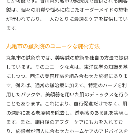
とが可能です。香川県丸亀市の鍼灸院で提供される美容
効果
鍼は、個々の肌質や悩みに応じたオーダーメイドの施術
肌再生のメカニズムと美容鍼の役割
が行われており、一人ひとりに最適なケアを提供してい
美容鍼と他の美容法の比較
ます。
鍼灸院での定期的な施術のメリット
肌のトーンアップを実感する方法
丸亀市の鍼灸院のユニークな施術方法
美容鍼が持つ抗炎症効果の秘密
丸亀市の鍼灸院では、美容鍼の施術を独自の方法で提供
利用者による施術後の変化報告
しています。そのユニークな点は、東洋医学の知識を基
鍼灸院が提供するオーダーメイド美容鍼で新た
にしつつ、西洋の美容理論を組み合わせた施術にありま
な自信を
す。例えば、通常の鍼治療に加えて、特定のハーブを利
オーダーメイド施術の必要性と効果
用したパックや、美顔器を用いた肌のデトックスを行う
こともあります。これにより、血行促進だけでなく、肌
美容鍼による自己肯定感の向上
の深部にある老廃物を除去し、透明感のある肌を実現し
鍼灸院でのカスタマイズ施術例
ます。また、施術後のアフターケアにも力を入れてお
一人一人に合ったプランの提案方法
り、施術者が個人に合わせたホームケアのアドバイスを
施術後のケア方法と効果を持続するコツ