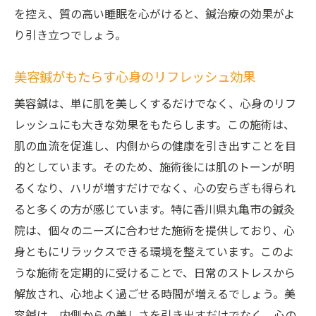
美容鍼と他のニキビ治療法の違い
を控え、質の高い睡眠を心がけると、鍼治療の効果がよ
り引き立つでしょう。
鍼灸院での施術による肌の変化実例
ニキビ跡改善にはどのくらいの期間が必要
美容鍼がもたらす心身のリフレッシュ効果
か
美容鍼は、単に肌を美しくするだけでなく、心身のリフ
施術者が語るニキビ跡ケアの成功談
レッシュにも大きな効果をもたらします。この施術は、
香川県丸亀市の鍼灸院で肌質改善を目指す美容
肌の血流を促進し、内側からの健康を引き出すことを目
鍼
的としています。そのため、施術後には肌のトーンが明
肌質改善のための美容鍼アプローチ
るくなり、ハリが増すだけでなく、心の安らぎも得られ
丸亀市鍼灸院の特長と施術方針
ると多くの方が感じています。特に香川県丸亀市の鍼灸
美容鍼による肌の若返り効果
院は、個々のニーズに合わせた施術を提供しており、心
皮膚のターンオーバーを促す施術方法
身ともにリラックスできる環境を整えています。このよ
鍼灸院での定期的なメンテナンスの重要性
うな施術を定期的に受けることで、日常のストレスから
肌質改善を実感した体験者のインタビュー
解放され、心地よく過ごせる時間が増えるでしょう。美