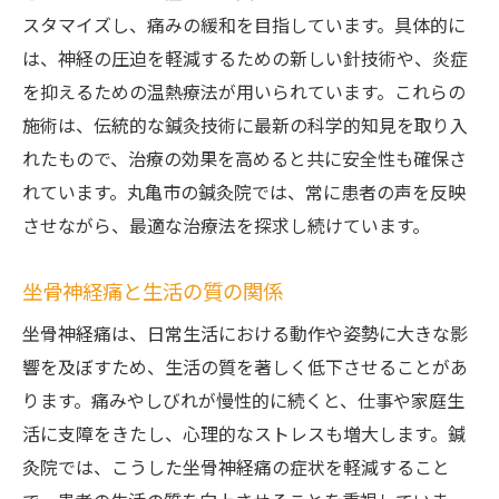
坐骨神経痛からの回復への道筋
スタマイズし、痛みの緩和を目指しています。具体的に
鍼灸治療後の生活改善策
は、神経の圧迫を軽減するための新しい針技術や、炎症
日常生活での痛みを軽減する方法
を抑えるための温熱療法が用いられています。これらの
丸亀市の鍼灸院が提供するライフスタイル
施術は、伝統的な鍼灸技術に最新の科学的知見を取り入
指導
れたもので、治療の効果を高めると共に安全性も確保さ
れています。丸亀市の鍼灸院では、常に患者の声を反映
改善した患者の生活の変化
させながら、最適な治療法を探求し続けています。
鍼灸院での定期的なメンテナンスの重要性
現代技術と鍼灸の力香川県丸亀市で坐骨神経痛
坐骨神経痛と生活の質の関係
に立ち向かう
坐骨神経痛は、日常生活における動作や姿勢に大きな影
坐骨神経痛に対する現代の治療オプション
響を及ぼすため、生活の質を著しく低下させることがあ
鍼灸治療がもたらす新たな可能性
ります。痛みやしびれが慢性的に続くと、仕事や家庭生
丸亀市での技術革新と鍼灸の融合
活に支障をきたし、心理的なストレスも増大します。鍼
患者が語る最新治療の効果
灸院では、こうした坐骨神経痛の症状を軽減すること
治療技術の進化が生活に与える影響