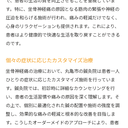
で、患者の生活の質を向上させることを重視していま
鍼灸院での技術的サポートの提供
す。特に、坐骨神経痛の原因となる筋肉の緊張や神経の
圧迫を和らげる施術が行われ、痛みの軽減だけでなく、
香川県丸亀市の鍼灸院で坐骨神経痛を克服する
心身のリラクゼーションも提供されます。これにより、
ための新視点
患者はより健康的で快適な生活を取り戻すことができる
坐骨神経痛治療の新たな視点とは
のです。
丸亀市の鍼灸院が提供する最新の洞察
鍼灸が示す坐骨神経痛克服への道
個々の症状に応じたカスタマイズ治療
患者から学ぶ新しい施術方法
坐骨神経痛の治療において、丸亀市の鍼灸院は患者一人
新視点での治療プロセスの見直し
ひとりの症状に応じたカスタマイズ施術を行っていま
鍼灸院が導く未来の治療法
す。鍼灸院では、初診時に詳細なカウンセリングを行
い、患者の生活習慣や痛みの原因を深く理解します。そ
の上で、個別に最適化された鍼の配置や施術の強度を調
整し、効果的な痛みの軽減と根本的な改善を目指しま
す。こうしたオーダーメイドのアプローチにより、患者