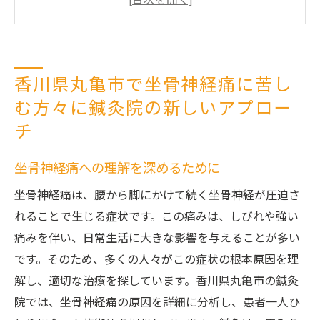
丸亀市の鍼灸院が提供するユニークな治療
法
坐骨神経痛と生活の質の関係
香川県丸亀市で坐骨神経痛に苦し
個々の症状に応じたカスタマイズ治療
む方々に鍼灸院の新しいアプロー
患者の声から見る鍼灸の効果
チ
鍼灸院で見つける香川県丸亀市の坐骨神経痛改
善の道
坐骨神経痛への理解を深めるために
鍼灸が提供する坐骨神経痛改善へのステッ
坐骨神経痛は、腰から脚にかけて続く坐骨神経が圧迫さ
プ
れることで生じる症状です。この痛みは、しびれや強い
丸亀市での鍼灸治療の流れ
痛みを伴い、日常生活に大きな影響を与えることが多い
専門家が語る坐骨神経痛改善のポイント
です。そのため、多くの人々がこの症状の根本原因を理
鍼灸院での初診体験とは
解し、適切な治療を探しています。香川県丸亀市の鍼灸
症状別に見る鍼灸治療の効果
院では、坐骨神経痛の原因を詳細に分析し、患者一人ひ