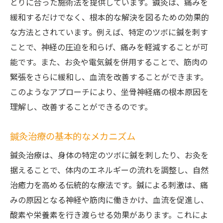
鍼灸治療後のケアとサポート
とりに合った施術法を提供しています。鍼灸は、痛みを
緩和するだけでなく、根本的な解決を図るための効果的
伝統と現代技術の融合鍼灸院で坐骨神経痛を和
な方法とされています。例えば、特定のツボに鍼を刺す
らげる
ことで、神経の圧迫を和らげ、痛みを軽減することが可
古くからの知識と現代技術の融合とは
能です。また、お灸や電気鍼を併用することで、筋肉の
丸亀市の鍼灸院が実践する最新技術
緊張をさらに緩和し、血流を改善することができます。
坐骨神経痛に対する伝統的アプローチ
このようなアプローチにより、坐骨神経痛の根本原因を
現代技術がもたらす効果と期待
理解し、改善することができるのです。
鍼灸院での治療プロセスとその進化
患者のフィードバックから見る治療の進化
鍼灸治療の基本的なメカニズム
香川県丸亀市の鍼灸院でのオーダーメイド治療
鍼灸治療は、身体の特定のツボに鍼を刺したり、お灸を
が坐骨神経痛に効く
据えることで、体内のエネルギーの流れを調整し、自然
オーダーメイド治療の概念とその効果
治癒力を高める伝統的な療法です。鍼による刺激は、痛
みの原因となる神経や筋肉に働きかけ、血流を促進し、
患者ごとの症状に合わせた施術プラン
酸素や栄養素を行き渡らせる効果があります。これによ
丸亀市の鍼灸院が提供する個別対応