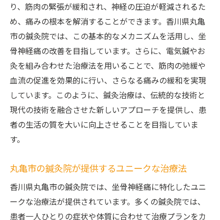
り、筋肉の緊張が緩和され、神経の圧迫が軽減されるた
坐骨神経痛患者に適した治療アプローチ
め、痛みの根本を解消することができます。香川県丸亀
治療のパーソナライズがもたらす利点
市の鍼灸院では、この基本的なメカニズムを活用し、坐
患者の期待に応えるオーダーメイド施術
骨神経痛の改善を目指しています。さらに、電気鍼やお
坐骨神経痛を持つ香川県丸亀市の方必見鍼灸院
灸を組み合わせた治療法を用いることで、筋肉の弛緩や
の選び方
血流の促進を効果的に行い、さらなる痛みの緩和を実現
鍼灸院選びで注目すべきポイント
しています。このように、鍼灸治療は、伝統的な技術と
医師の資格と経験が重要な理由
現代の技術を融合させた新しいアプローチを提供し、患
者の生活の質を大いに向上させることを目指していま
口コミと評判が示す鍼灸院の信頼性
す。
丸亀市内の鍼灸院比較ガイド
初めての方に知ってほしい鍼灸院情報
丸亀市の鍼灸院が提供するユニークな治療法
坐骨神経痛改善に最適な鍼灸院の探し方
香川県丸亀市の鍼灸院では、坐骨神経痛に特化したユニ
香川県丸亀市の鍼灸院で日常生活を取り戻そう
ークな治療法が提供されています。多くの鍼灸院では、
坐骨神経痛に対応
患者一人ひとりの症状や体質に合わせて治療プランをカ