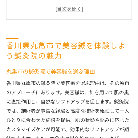
美容鍼で感じる即効性と持続性
施術前に知っておきたい鍼灸院の特徴
香川県丸亀市の鍼灸院で得られるリラクゼ
ーション効果
香川県丸亀市で美容鍼を体験しよ
初めての方でも安心な美容鍼の流れ
う鍼灸院の魅力
美容鍼で目指す新たな自分を発見
鍼灸院で叶える自然なリフトアップ美容鍼の効
丸亀市の鍼灸院で美容鍼を選ぶ理由
果
香川県丸亀市の鍼灸院で美容鍼を選ぶ理由は、その独自
美容鍼のリフトアップ効果のメカニズム
のアプローチにあります。美容鍼は、針を用いて肌の奥
自然な美を引き出す美容鍼の秘密
に直接作用し、自然なリフトアップを促します。鍼灸院
顔のリフトアップを実感するまでの流れ
では、施術者が豊富な経験と高度な技術を駆使して一人
美容鍼がもたらす肌の変化と長期的効果
ひとりに合わせた施術を提供。肌の状態や悩みに応じた
丸亀市の鍼灸院での施術事例紹介
カスタマイズケアが可能で、効果的なリフトアップが期