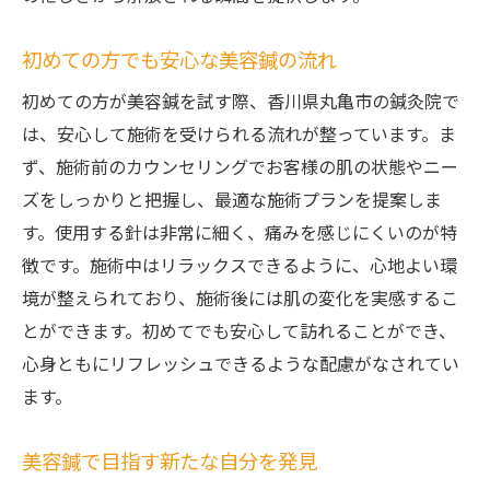
丸亀市の鍼灸院で体感するリラクゼーションと
初めての方でも安心な美容鍼の流れ
美容の融合
初めての方が美容鍼を試す際、香川県丸亀市の鍼灸院で
美容とリラクゼーションを両立する鍼灸院
は、安心して施術を受けられる流れが整っています。ま
丸亀市での癒しと美容の新たなスタイル
ず、施術前のカウンセリングでお客様の肌の状態やニー
施術を通じて心身共に満たされる理由
ズをしっかりと把握し、最適な施術プランを提案しま
美容鍼が提供するトータルケアの魅力
す。使用する針は非常に細く、痛みを感じにくいのが特
香川県丸亀市の鍼灸院での特別体験
徴です。施術中はリラックスできるように、心地よい環
リラクゼーションと美容効果を同時に得る
境が整えられており、施術後には肌の変化を実感するこ
方法
とができます。初めてでも安心して訪れることができ、
心身ともにリフレッシュできるような配慮がなされてい
ます。
美容鍼で目指す新たな自分を発見