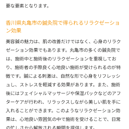
肌本来の力を引き出す美容鍼の技
要な要素となります。
香川県丸亀市の鍼灸院が選ばれる理由
自然な美しさを手に入れるための施術法
香川県丸亀市の鍼灸院で得られるリラクゼーショ
ン効果
美容鍼で自信を取り戻すプロセス
美容鍼の魅力は、肌の改善だけではなく、心身のリラク
丸亀市での美容鍼体験談
ゼーション効果でもあります。丸亀市の多くの鍼灸院で
鍼灸院での美容鍼が提供する安心感
は、施術中と施術後のリラクゼーションを重視してお
リフトアップを目指すなら香川県丸亀市の鍼灸
り、施術者の手際良く心地良い施術が受けられるのが特
院で美容鍼を
徴です。鍼による刺激は、自然な形で心身をリフレッシ
美容鍼で理想のリフトアップを実現
ュし、ストレスを軽減する効果があります。また、施術
丸亀市での鍼灸院選びのポイント
後にはフェイシャルマッサージや保湿パックなどのアフ
施術前後の変化を知るためのガイド
ターケアが行われ、リラックスしながら美しい肌を手に
美容鍼がもたらすリフトアップの具体例
入れることができます。このようなリラクゼーション効
香川県丸亀市の鍼灸院でのサポート体制
果は、心地良い雰囲気の中で施術を受けることで、日常
の忙しさから解放される瞬間を提供します。
美容鍼を通じて見える自分の変化