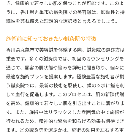
き、健康的で若々しい肌を保つことが可能です。このよ
心身共にリフレッシュできる理由
うに、香川県丸亀市の鍼灸院での美容鍼は、即効性と持
美容鍼と日常ケアの併用で得られる結果
続性を兼ね備えた理想的な選択肢と言えるでしょう。
丸亀市での美容鍼体験の声
心身のバランスを整える美容鍼丸亀市の鍼灸院
施術前に知っておきたい鍼灸院の特徴
でリラックス
香川県丸亀市で美容鍼を体験する際、鍼灸院の選び方は
美容鍼で得られる心身の調和
重要です。多くの鍼灸院では、初回のカウンセリングを
鍼灸院でのリラクゼーションの重要性
通じて、顧客の肌状態や悩みを詳細に聞き取り、個々に
香川県丸亀市の鍼灸院でのリラックス体験
最適な施術プランを提案します。経験豊富な施術者が揃
う鍼灸院では、最新の技術を駆使し、顔のツボに鍼を刺
美容鍼がストレス解消に効果的な理由
して血行を促進します。このプロセスは、肌の新陳代謝
心身のバランスを整える施術の流れ
を高め、健康的で若々しい肌を引き出すことに繋がりま
美容鍼とメンタルヘルスの関係性
す。また、施術中はリラックスした雰囲気の中で施術が
鍼灸院の美容鍼で肌の力を引き出す丸亀市で試
行われるため、精神的な緊張を和らげる効果も期待でき
すべき理由
ます。どの鍼灸院を選ぶかは、施術の効果を左右する重