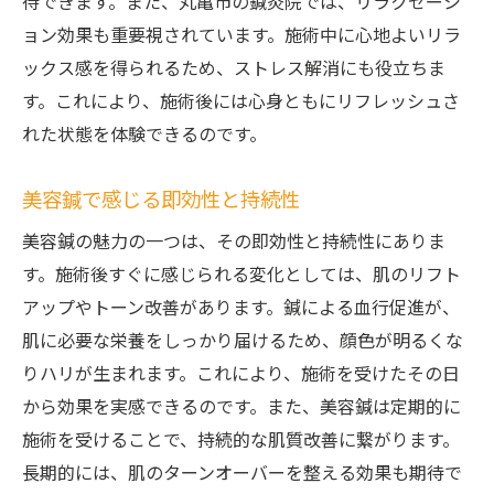
待できます。また、丸亀市の鍼灸院では、リラクゼーシ
美容鍼で理想のフェイスラインを実現
ョン効果も重要視されています。施術中に心地よいリラ
丸亀市の鍼灸院で肌の深部からアプローチ美容
ックス感を得られるため、ストレス解消にも役立ちま
鍼の魅力
す。これにより、施術後には心身ともにリフレッシュさ
肌の深部に働きかける美容鍼の技術
れた状態を体験できるのです。
血行促進で若々しい肌を手に入れる方法
丸亀市の鍼灸院での肌トラブル改善実績
美容鍼で感じる即効性と持続性
美容鍼の施術で得られる新たな肌感覚
美容鍼の魅力の一つは、その即効性と持続性にありま
鍼灸院で体感する肌のハリとツヤ
す。施術後すぐに感じられる変化としては、肌のリフト
美容鍼と他の美容法との違い
アップやトーン改善があります。鍼による血行促進が、
美容鍼で健康的で若々しい肌を手に入れる香川
肌に必要な栄養をしっかり届けるため、顔色が明るくな
県丸亀市の鍼灸院
りハリが生まれます。これにより、施術を受けたその日
美容鍼がもたらす健康的な肌の要因
から効果を実感できるのです。また、美容鍼は定期的に
施術を受けることで、持続的な肌質改善に繋がります。
若々しい肌を維持するための美容鍼
長期的には、肌のターンオーバーを整える効果も期待で
香川県丸亀市の鍼灸院での施術効果