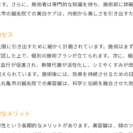
ます。さらに、施術者は専門的な知識を持ち、施術前に詳
鍼灸院での透明感ケアと自宅でのケアの違い
亀市の鍼灸院での美白ケアは、内側から美しさを引き出す
美容鍼の効果鍼灸院で体験する血行促進と美白の関係
血行促進が美白に与える影響とは
ロセス
鍼灸院での血行促進施術が美白に効果的な理由
大限に引き出すために細かく計画されています。施術はま
美容鍼と血行促進の相乗効果を理解する
確認した上で、個別の施術プランが立てられます。次に、
香川県丸亀市での血行促進による美白改善
で血行が促進され、新陳代謝が活性化し、シミやくすみが
血行促進と美容鍼で実現する美肌のステップ
整えられています。施術後には、効果を持続させるための
鍼灸院での美容鍼施術で血行を改善する方法
県丸亀市の鍼灸院での美容鍼は、科学と伝統を融合させた
香川県丸亀市の鍼灸院が提供するオーダーメイド美容鍼
オーダーメイド施術が可能にする美白ケアの柔軟性
香川県丸亀市の鍼灸院が誇るオーダーメイド施術の
的なメリット
個別ニーズに応じたオーダーメイド美容鍼の魅力
続性という長期的なメリットがあります。美容鍼は、顔の
オーダーメイド施術で得られる美白効果の最大化