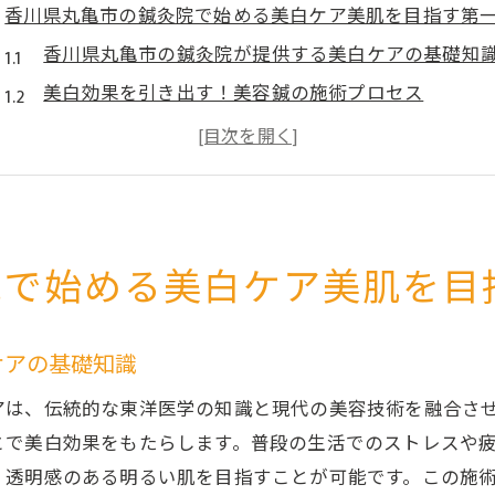
香川県丸亀市の鍼灸院で始める美白ケア美肌を目指す第
香川県丸亀市の鍼灸院が提供する美白ケアの基礎知
美白効果を引き出す！美容鍼の施術プロセス
鍼灸院での美白ケアが肌に与える長期的なメリット
丸亀市の鍼灸院で体験する先進の美白技術
美容鍼で得られる美肌効果を最大化する方法
香川県丸亀市での美白ケアのトレンドと人気施術
院で始める美白ケア美肌を目
鍼灸院の美容鍼で実現する透明感溢れる肌の秘密
美容鍼がもたらす透明肌のメカニズム
ケアの基礎知識
鍼灸院で透明感を引き出すための施術ポイント
美白と透明感を兼ね備えた美容鍼の秘密
アは、伝統的な東洋医学の知識と現代の美容技術を融合さ
香川県丸亀市の鍼灸院での透明肌体験
とで美白効果をもたらします。普段の生活でのストレスや
、透明感のある明るい肌を目指すことが可能です。この施
美容鍼の透明感効果を実感するためのステップ