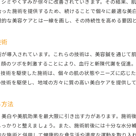
、シミやくすみが徐々に改善されていきます。その結果、肌
鍼灸院でのオーダーメイド施術前に知っておきたい
合った施術を提供するため、続けることで個々に最適な美
香川県丸亀市でのオーダーメイド美容鍼体験
般的な美容ケアとは一線を画し、その持続性を高める要因
美容鍼で肌トラブルを改善鍼灸院で実感する美白効果
肌トラブル改善に効果的な美容鍼の施術法
技術
香川県丸亀市の鍼灸院での肌トラブル対策
術が導入されています。これらの技術は、美容鍼を通じて
美容鍼で美白を実感するためのケアポイント
て顔のツボを刺激することにより、血行と新陳代謝を促進
鍼灸院で肌トラブルの根本を改善する美白施術
の技術を駆使した施術は、個々の肌の状態やニーズに応じ
の技術を駆使し、地域の方々に質の高い美白ケアを提供し
美容鍼による肌トラブル改善体験談
鍼灸院での美容鍼施術による美白効果を引き出す
る方法
鍼灸院の美容鍼を受ける前に知っておきたいこと美肌の
美容鍼施術を受ける前に準備したい肌ケア
、美白や美肌効果を最大限に引き出す力があります。施術
香川県丸亀市の鍼灸院での美容鍼体験準備
しっかりと整えましょう。また、施術前後には十分な水分
的な施術と併用して健康的な食生活や適度な運動を取り入