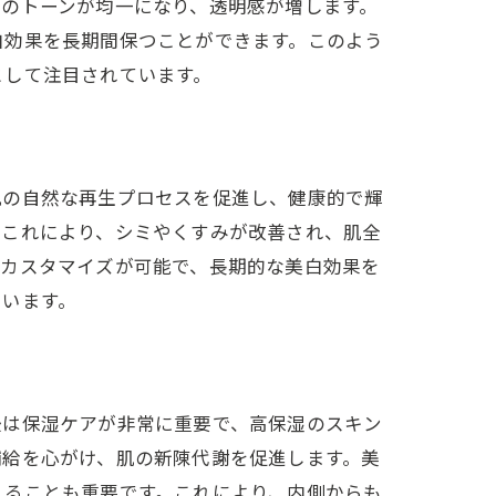
のトーンが均一になり、透明感が増します。
こと
白効果を長期間保つことができます。このよう
として注目されています。
肌の自然な再生プロセスを促進し、健康的で輝
。これにより、シミやくすみが改善され、肌全
たカスタマイズが可能で、長期的な美白効果を
ています。
秘訣
後は保湿ケアが非常に重要で、高保湿のスキン
補給を心がけ、肌の新陳代謝を促進します。美
れることも重要です。これにより、内側からも