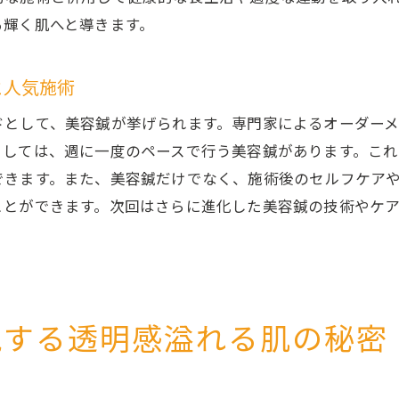
施術前に知って安心！美容鍼の基本知識
る輝く肌へと導きます。
鍼灸院での美容鍼施術前に知るべきポイント
美肌を手に入れるための美容鍼施術前の心構え
と人気施術
美容鍼体験前に知っておくべき注意事項
ドとして、美容鍼が挙げられます。専門家によるオーダー
香川県丸亀市の鍼灸院で叶える内側から輝く美しさ
としては、週に一度のペースで行う美容鍼があります。こ
内側から輝く美しさを実現する美容鍼の魅力
できます。また、美容鍼だけでなく、施術後のセルフケア
香川県丸亀市の鍼灸院での輝く肌体験
ことができます。次回はさらに進化した美容鍼の技術やケ
内側からの美しさを引き出す美容鍼施術
鍼灸院での施術が内側からの輝きを叶える理由
香川県丸亀市で体感する内側からの美しさ
内側から輝く美しさを目指す美容鍼の特徴
現する透明感溢れる肌の秘密
美容鍼で肌本来の力を引き出す鍼灸院で得られる美白の
美容鍼施術で肌の潜在能力を引き出す