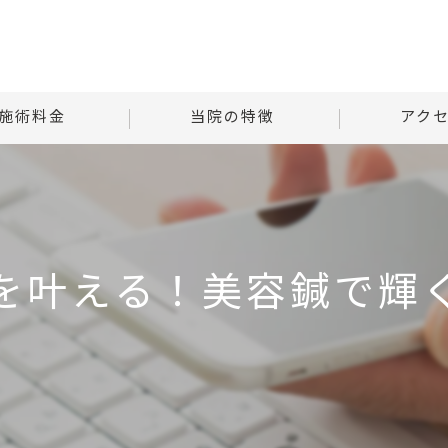
施術料金
当院の特徴
アク
様子
自律神経
Tはりときゅ
る質問
腰痛
Tはりときゅう
を叶える！美容鍼で輝
肩こり
首
腹