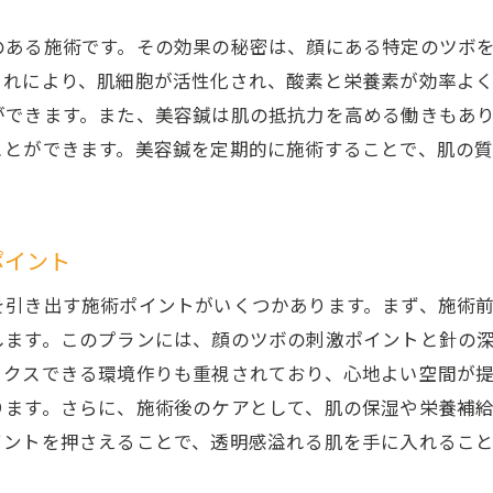
香川県丸亀市の鍼灸院での自然な美白体験
肌本来の力を活性化する美容鍼の施術メカニズム
のある施術です。その効果の秘密は、顔にある特定のツボ
これにより、肌細胞が活性化され、酸素と栄養素が効率よ
鍼灸院での美容鍼が肌力を引き出す理由
ができます。また、美容鍼は肌の抵抗力を高める働きもあ
美白の実感を得るための美容鍼施術のポイント
ことができます。美容鍼を定期的に施術することで、肌の
香川県丸亀市で得られる美容鍼の効果的な美白体験
ポイント
を引き出す施術ポイントがいくつかあります。まず、施術
します。このプランには、顔のツボの刺激ポイントと針の
ックスできる環境作りも重視されており、心地よい空間が
ります。さらに、施術後のケアとして、肌の保湿や栄養補
イントを押さえることで、透明感溢れる肌を手に入れるこ