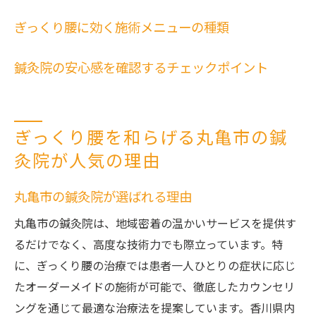
ぎっくり腰治療における実績と信頼
ぎっくり腰に効く施術メニューの種類
患者からの声に応える鍼灸院の対応力
鍼灸院の安心感を確認するチェックポイント
鍼灸院でぎっくり腰の再発を防ぐ秘訣とは
再発を防ぐための定期的なケアの重要性
ぎっくり腰予防のためのストレッチと運動
ぎっくり腰を和らげる丸亀市の鍼
鍼灸施術による体質改善のプロセス
灸院が人気の理由
健康管理としての鍼灸院の役割
専門家が推奨するぎっくり腰予防策
丸亀市の鍼灸院が選ばれる理由
鍼灸院で得られる長期的な健康効果
丸亀市の鍼灸院は、地域密着の温かいサービスを提供す
心身ともにリフレッシュ丸亀市の鍼灸院の魅力
るだけでなく、高度な技術力でも際立っています。特
リラクゼーションを提供する鍼灸施術
に、ぎっくり腰の治療では患者一人ひとりの症状に応じ
心地よい空間づくりと患者への配慮
たオーダーメイドの施術が可能で、徹底したカウンセリ
ストレス緩和と心身のバランス調整
ングを通じて最適な治療法を提案しています。香川県内