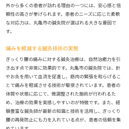
外から多くの患者が訪れる理由の一つには、安心感と信
鍼灸施術のリフレッシュ効果を体験
頼性の高さが挙げられます。患者のニーズに応じた柔軟
心身の健康を支える鍼灸院の特徴
な対応力は、丸亀市の鍼灸院が選ばれる大きな要因で
丸亀市の鍼灸院が提供する総合ケア
す。
鍼灸院でぎっくり腰を克服するための一歩
ぎっくり腰への初期対応と鍼灸の役割
痛みを軽減する鍼灸技術の実態
鍼灸施術の流れとその効果的利用法
ぎっくり腰の痛みに対する鍼灸治療は、自然治癒力を引
施術後のケアでぎっくり腰を完全克服
き出す点で非常に効果的です。丸亀市の鍼灸院では、針
専門家のアドバイスで実現する早期改善
やお灸を用いて血流を促進し、筋肉の緊張を和らげるこ
鍼灸院での治療プランとその進め方
とで痛みを軽減させる技術が駆使されています。患者の
体質や状態に応じて、微調整された施術が行われるた
ぎっくり腰克服に向けたマインドセット
め、治療の効果を実感しやすいのが特徴です。また、経
地域密着の鍼灸院でぎっくり腰に立ち向かう
験豊富な鍼灸師が最新の知識と技術を活用し、ぎっくり
地域医療と連携した鍼灸院の存在価値
腰の再発防止にも力を入れている点が、患者の信頼を集
地域住民の健康を支える鍼灸院の実態
めています。