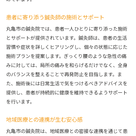
地元の信頼を得る鍼灸院のサービス
地域資源を活用した鍼灸施術の特長
患者に寄り添う鍼灸師の施術とサポート
コミュニティとの絆を深める施術体験
丸亀市の鍼灸院では、患者一人ひとりに寄り添った施術
地域密着型鍼灸院が目指す未来
とサポートが提供されています。鍼灸師は、患者の生活
痛みを和らげる鍼灸院の施術と丸亀市での活用
習慣や症状を詳しくヒアリングし、個々の状態に応じた
法
施術プランを提案します。ぎっくり腰のような急性の痛
みに対しては、局所の痛みを和らげるだけでなく、全身
鍼灸施術で痛みを和らげるメカニズム
のバランスを整えることで再発防止を目指します。ま
ぎっくり腰に特化した施術テクニック
た、施術後には日常生活で気をつけるべきアドバイスを
丸亀市での鍼灸院活用法とその意義
提供し、患者が持続的に健康を維持できるようサポート
痛みの軽減と再発防止のための施術
を行います。
鍼灸院が提供する多様な治療選択肢
生活に取り入れる鍼灸施術の利点
地域医療との連携が生む安心感
ぎっくり腰に効く丸亀市鍼灸院の最新技術とは
丸亀市の鍼灸院は、地域医療との密接な連携を通じて患