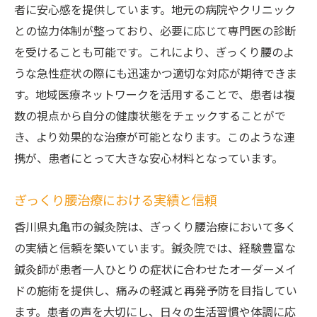
最新技術を用いた鍼灸施術の現状
者に安心感を提供しています。地元の病院やクリニック
ぎっくり腰治療を支える新しいアプローチ
との協力体制が整っており、必要に応じて専門医の診断
を受けることも可能です。これにより、ぎっくり腰のよ
丸亀市の鍼灸院が導入する革新的技術
うな急性症状の際にも迅速かつ適切な対応が期待できま
技術革新による施術の進化と効果
す。地域医療ネットワークを活用することで、患者は複
最新機器を駆使した鍼灸院の施術内容
数の視点から自分の健康状態をチェックすることがで
ぎっくり腰に特化した最新治療法の実績
き、より効果的な治療が可能となります。このような連
携が、患者にとって大きな安心材料となっています。
ぎっくり腰治療における実績と信頼
香川県丸亀市の鍼灸院は、ぎっくり腰治療において多く
の実績と信頼を築いています。鍼灸院では、経験豊富な
鍼灸師が患者一人ひとりの症状に合わせたオーダーメイ
ドの施術を提供し、痛みの軽減と再発予防を目指してい
ます。患者の声を大切にし、日々の生活習慣や体調に応