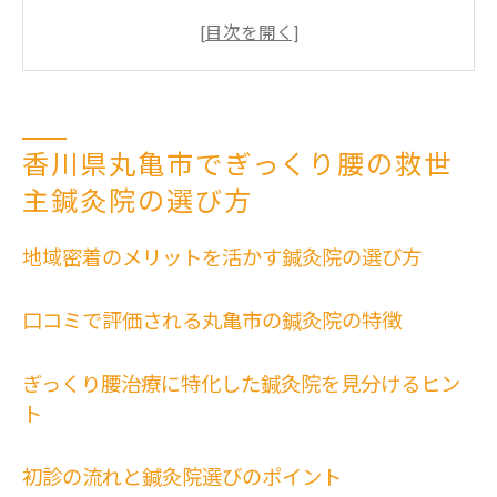
方
口コミで評価される丸亀市の鍼灸院の特徴
ぎっくり腰治療に特化した鍼灸院を見分け
るヒント
香川県丸亀市でぎっくり腰の救世
初診の流れと鍼灸院選びのポイント
主鍼灸院の選び方
ぎっくり腰に効く施術メニューの種類
鍼灸院の安心感を確認するチェックポイン
地域密着のメリットを活かす鍼灸院の選び方
ト
ぎっくり腰を和らげる丸亀市の鍼灸院が人気の
口コミで評価される丸亀市の鍼灸院の特徴
理由
丸亀市の鍼灸院が選ばれる理由
ぎっくり腰治療に特化した鍼灸院を見分けるヒン
ト
痛みを軽減する鍼灸技術の実態
患者に寄り添う鍼灸師の施術とサポート
初診の流れと鍼灸院選びのポイント
地域医療との連携が生む安心感