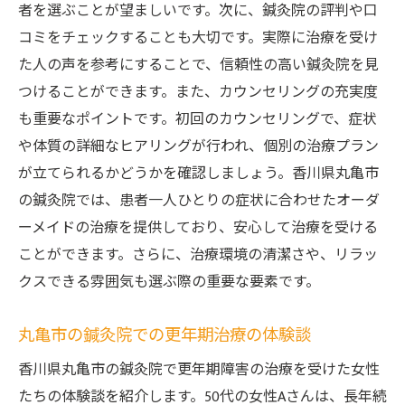
者を選ぶことが望ましいです。次に、鍼灸院の評判や口
更年期症状を和らげるための鍼灸治療プラ
コミをチェックすることも大切です。実際に治療を受け
ン
た人の声を参考にすることで、信頼性の高い鍼灸院を見
鍼灸治療による更年期症状の改善事例
つけることができます。また、カウンセリングの充実度
香川県丸亀市の鍼灸院で更年期障害に挑む
も重要なポイントです。初回のカウンセリングで、症状
鍼灸院での治療が更年期症状に与える変化
や体質の詳細なヒアリングが行われ、個別の治療プラン
丸亀市の鍼灸院で行う更年期障害治療の流
が立てられるかどうかを確認しましょう。香川県丸亀市
れ
の鍼灸院では、患者一人ひとりの症状に合わせたオーダ
鍼灸の力で更年期障害に立ち向かう
ーメイドの治療を提供しており、安心して治療を受ける
鍼灸の力で更年期障害を克服するための戦
ことができます。さらに、治療環境の清潔さや、リラッ
略
クスできる雰囲気も選ぶ際の重要な要素です。
更年期障害に対する鍼灸治療の効果とその
丸亀市の鍼灸院での更年期治療の体験談
理由
鍼灸治療が更年期障害に与えるメリット
香川県丸亀市の鍼灸院で更年期障害の治療を受けた女性
たちの体験談を紹介します。50代の女性Aさんは、長年続
更年期障害に効果的な鍼灸の技術と方法