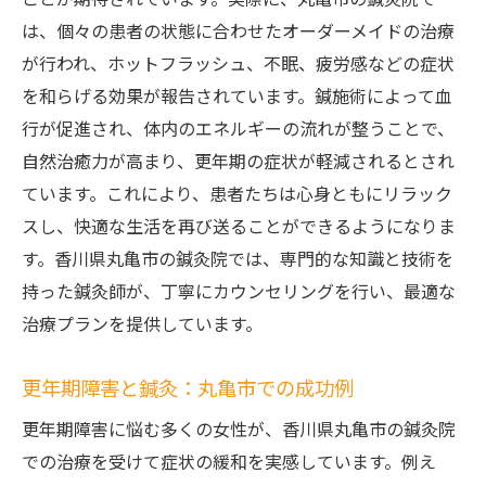
ことが期待されています。実際に、丸亀市の鍼灸院で
更年期症状を和らげる鍼灸治療の効果と実
は、個々の患者の状態に合わせたオーダーメイドの治療
感
が行われ、ホットフラッシュ、不眠、疲労感などの症状
鍼灸治療で感じる更年期症状の改善ポイン
を和らげる効果が報告されています。鍼施術によって血
ト
行が促進され、体内のエネルギーの流れが整うことで、
鍼灸による更年期症状の緩和体験談
自然治癒力が高まり、更年期の症状が軽減されるとされ
香川県丸亀市の鍼灸院で感じる治療効果
ています。これにより、患者たちは心身ともにリラック
鍼灸治療がもたらす更年期症状の緩和効果
スし、快適な生活を再び送ることができるようになりま
鍼灸で更年期症状を緩和するための具体的
す。香川県丸亀市の鍼灸院では、専門的な知識と技術を
な方法
持った鍼灸師が、丁寧にカウンセリングを行い、最適な
治療プランを提供しています。
更年期障害を鍼灸治療で解消する香川県の名所
香川県丸亀市での鍼灸治療の魅力
更年期障害と鍼灸：丸亀市での成功例
更年期障害に特化した香川県の鍼灸院
更年期障害に悩む多くの女性が、香川県丸亀市の鍼灸院
香川県丸亀市のおすすめ鍼灸院
での治療を受けて症状の緩和を実感しています。例え
更年期障害を鍼灸治療で解消するためのヒ