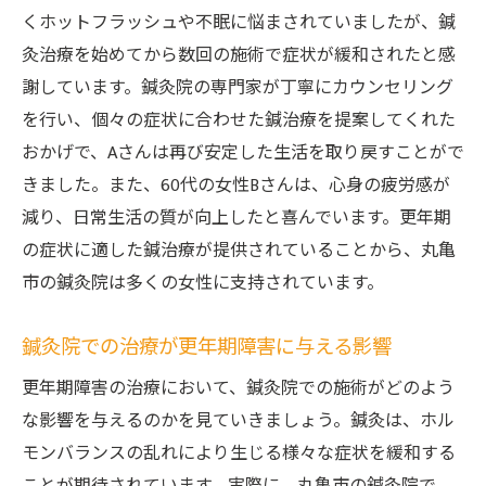
くホットフラッシュや不眠に悩まされていましたが、鍼
鍼灸で更年期障害に立ち向かう女性たちの
灸治療を始めてから数回の施術で症状が緩和されたと感
声
謝しています。鍼灸院の専門家が丁寧にカウンセリング
更年期障害に対する鍼灸治療の成功事例
を行い、個々の症状に合わせた鍼治療を提案してくれた
香川県丸亀市の鍼灸院が提供する更年期治療
おかげで、Aさんは再び安定した生活を取り戻すことがで
香川県丸亀市の鍼灸院で行われる更年期治
きました。また、60代の女性Bさんは、心身の疲労感が
療の特長
減り、日常生活の質が向上したと喜んでいます。更年期
更年期障害向けの鍼灸治療プログラム
の症状に適した鍼治療が提供されていることから、丸亀
丸亀市の鍼灸院での更年期治療の実際
市の鍼灸院は多くの女性に支持されています。
香川県丸亀市の鍼灸院で体験する更年期治
鍼灸院での治療が更年期障害に与える影響
療
更年期障害治療に特化した鍼灸院の専門性
更年期障害の治療において、鍼灸院での施術がどのよう
な影響を与えるのかを見ていきましょう。鍼灸は、ホル
丸亀市の鍼灸院で行う更年期治療の流れ
モンバランスの乱れにより生じる様々な症状を緩和する
鍼灸で感じる更年期症状の緩和