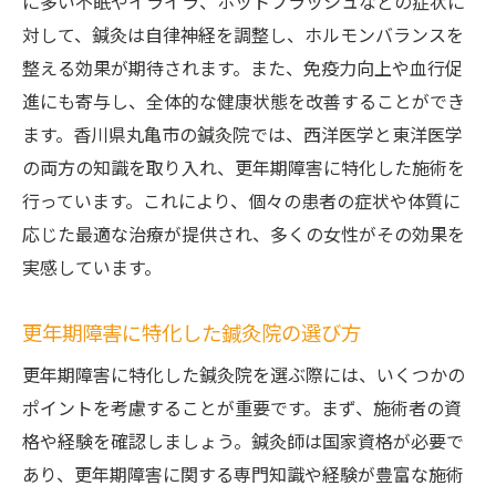
に多い不眠やイライラ、ホットフラッシュなどの症状に
果
対して、鍼灸は自律神経を調整し、ホルモンバランスを
整える効果が期待されます。また、免疫力向上や血行促
香川県丸亀市で体験できる鍼灸治療の魅力
進にも寄与し、全体的な健康状態を改善することができ
鍼灸で更年期障害を克服する方法
ます。香川県丸亀市の鍼灸院では、西洋医学と東洋医学
更年期障害克服のための鍼灸療法
の両方の知識を取り入れ、更年期障害に特化した施術を
丸亀市の鍼灸院での治療ステップ
行っています。これにより、個々の患者の症状や体質に
自宅でできる鍼灸治療との併用方法
応じた最適な治療が提供され、多くの女性がその効果を
鍼灸治療で更年期障害を乗り越えた体験談
実感しています。
更年期障害に対する鍼灸療法の具体的な手
順
更年期障害に特化した鍼灸院の選び方
鍼灸で更年期障害を克服するためのサポー
更年期障害に特化した鍼灸院を選ぶ際には、いくつかの
トガイド
ポイントを考慮することが重要です。まず、施術者の資
丸亀市の鍼灸院で更年期症状を緩和
格や経験を確認しましょう。鍼灸師は国家資格が必要で
丸亀市の鍼灸院で得られる緩和効果
あり、更年期障害に関する専門知識や経験が豊富な施術