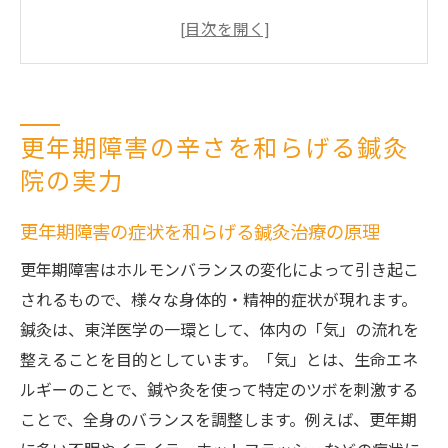
更年期障害に特化した鍼灸院の選び方
丸亀市の鍼灸院での更年期治療の体験談
鍼灸院での治療が更年期障害に与える影響
更年期障害と鍼灸：丸亀市での成功例
更年期障害の辛さを和らげる鍼灸
鍼灸で更年期障害を緩和するための最適な
院の実力
アプローチ
香川県丸亀市で体験する鍼灸治療の効果
更年期障害の症状を和らげる鍼灸治療の原理
丸亀市の鍼灸院で得られる治療効果
更年期障害はホルモンバランスの変化によって引き起こ
更年期障害に悩む女性に向けた丸亀市の鍼
されるもので、様々な身体的・精神的症状が現れます。
灸治療
鍼灸は、東洋医学の一環として、体内の「気」の流れを
鍼灸治療の効果を最大化するためのポイン
整えることを目的としています。「気」とは、生命エネ
ト
ルギーのことで、鍼や灸を使って特定のツボを刺激する
丸亀市で鍼灸治療を受けた女性たちの声
ことで、全身のバランスを調整します。例えば、更年期
更年期症状に対する鍼灸治療の具体的な効