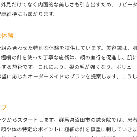
、外見だけでなく内面的な美しさも引き出すため、リピー
鍼灸院での美容鍼施術の流れ
健康維持にも繋がります。
鍼と頭皮ケアの融合で沼田市の鍼灸院が提供するリフレッ
美容鍼と頭皮ケアの相乗効果
な体験
群馬県沼田市で体験するトータルビューティー
を組み合わせた特別な体験を提供しています。美容鍼は、
美容鍼と頭皮ケアの施術内容を詳しく解説
。極細の針を使った丁寧な施術は、顔の血行を促進し、肌
リフレッシュタイムの重要性とその効果
トする施術です。これにより、髪の毛が強くなり、ボリュ
美容鍼と頭皮ケアを組み合わせた体験談
希望に応じたオーダーメイドのプランを提案します。こう
沼田市で心身ともにリフレッシュする方法
。
院の美容鍼で肌をリフレッシュしよう沼田市のおすすめ施
肌のリフレッシュに効果的な美容鍼の秘密
ップ
沼田市の鍼灸院で受けられる特別な美容鍼
ングからスタートします。群馬県沼田市の鍼灸院では、患
リフレッシュ効果を実感するためのポイント
、顔や体の特定のポイントに極細の針を慎重に刺していき
美容鍼の施術を受ける前の準備と注意点