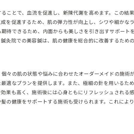
沼田市の鍼灸院で受ける丁寧なカウンセリング
美容鍼と頭皮ケアの効果を高めるカウンセリング
することで、血流を促進し、新陳代謝を高めます。この結
生成を促進するため、肌の弾力性が向上し、シワや細かな
個々のニーズに合わせた施術プランの提案
も期待できるため、内面からも美しさを引き出すサポート
カウンセリングを受ける前に知っておくべきこと
。鍼灸院での美容鍼は、肌の健康を総合的に改善するため
実際の体験談：カウンセリングで得られた満足感
、個々の肌の状態や悩みに合わせたオーダーメイドの施術
た最適なプランを提供します。また、極細の針を用いるた
ン効果も高く、施術後には心身ともにリフレッシュされる
や髪の健康をサポートする施術も受けられます。これによ