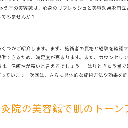
沼田市で体験する特別な頭皮ケア
きゅう堂の美容鍼は、心身のリフレッシュと美容効果を両立
頭皮ケアの施術内容とその過程
してみませんか？
美容鍼と頭皮ケアを受ける際の注意点
実際の体験談：頭皮ケアと美容鍼でリフレッシュ
市の鍼灸院で新しい自分に出会う美容鍼と頭皮ケアの魅力
いくつかご紹介します。まず、施術者の資格と経験を確認
美容鍼と頭皮ケアで得られる変化
提供できるため、満足度が高まります。また、カウンセリ
沼田市の鍼灸院が提供する独自の施術プラン
院は、信頼性が高いと言えるでしょう。Tはりときゅう堂で
新しい自分に出会うための美容鍼と頭皮ケア
整っています。次回は、さらに具体的な施術方法や効果を
美容鍼と頭皮ケアの効果を最大化する方法
施術後の変化を実感するためのポイント
実際の体験談：美容鍼と頭皮ケアで生まれ変わる
鍼灸院の美容鍼で肌のトーン
院のカウンセリングで叶える沼田市の美容鍼と頭皮ケア
カウンセリングの重要性とその効果