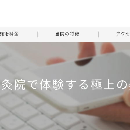
施術料金
当院の特徴
アク
様子
自律神経
Tはりときゅ
る質問
腰痛
Tはりときゅう
鍼灸院で体験する極上の
肩こり
首
腹