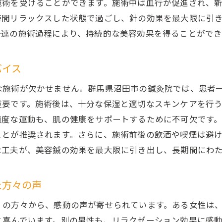
施術を受けることができます。施術中は血行が促進され、
沼田市の鍼灸院での施術後のケア方法
時間リラックスした状態で過ごし、針の効果を最大限に引
実際の体験談：美容鍼で肌を若返らせた方々
一連の施術過程により、持続的な美容効果を得ることができ
の針で体験する沼田市の鍼灸院が提供する美容鍼の効果
極細の針を使用する美容鍼のメリット
バイス
群馬県沼田市で受けられる最新の美容鍼
な施術が欠かせません。群馬県沼田市の鍼灸院では、患者
美容鍼による具体的な効果とその持続性
重要です。施術後は、十分な保湿と適切なスキンケアを行
沼田市の鍼灸院での美容鍼施術の実際
適度な運動も、肌の健康をサポートするために不可欠です
ことが推奨されます。さらに、施術前後の飲酒や喫煙は避
美容鍼の効果を高めるための生活習慣
な工夫が、美容鍼の効果を最大限に引き出し、長期間にわ
実際に美容鍼を体験した方々の感想
県沼田市の鍼灸院で頭皮ケアと美容鍼を楽しむ
た方々の声
頭皮ケアの重要性とその効果
美容鍼と頭皮ケアの組み合わせのメリット
くの方々から、感動の声が寄せられています。ある女性は
と喜んでいます。別の男性も、リラクゼーション効果に感