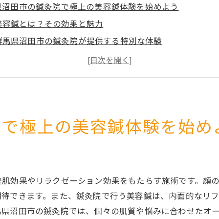
県沼田市の鍼灸院で極上の美容鍼体験を始めよう
美容鍼とは？その効果と魅力
群馬県沼田市の鍼灸院が提供する特別な体験
美容鍼の施術過程：ステップバイステップ
美容鍼の効果を最大化するためのアドバイス
実際の体験談：沼田市で美容鍼を受けた方々の声
沼田市の鍼灸院を選ぶポイント
院で極上の美容鍼体験を始め
市で見つけた！鍼灸院の美容鍼で肌のトーンアップ
美容鍼で得られる美肌効果
沼田市の鍼灸院で受ける美容鍼の特長
美容鍼と他の美容法との違い
美肌効果やリラクゼーション効果をもたらす施術です。顔
肌のトーンアップを実感できる施術の秘訣
期待できます。また、鍼灸院で行う美容鍼は、内面的なリ
馬県沼田市の鍼灸院では、個々の肌質や悩みに合わせたオ
美容鍼を始める前に知っておくべきこと