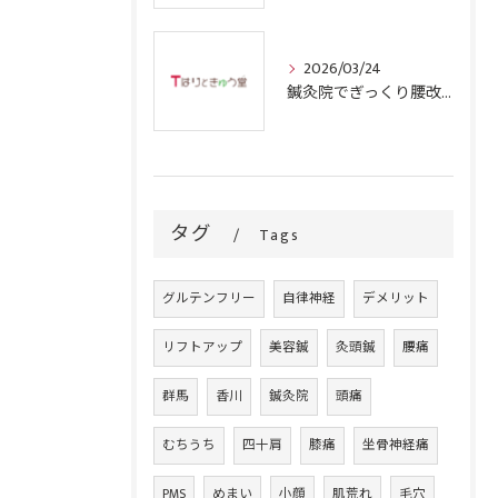
2026/03/24
鍼灸院でぎっくり腰改善を目指す群馬県沼田市の信頼できる選択肢とは
タグ
Tags
グルテンフリー
自律神経
デメリット
リフトアップ
美容鍼
灸頭鍼
腰痛
群馬
香川
鍼灸院
頭痛
むちうち
四十肩
膝痛
坐骨神経痛
PMS
めまい
小顔
肌荒れ
毛穴