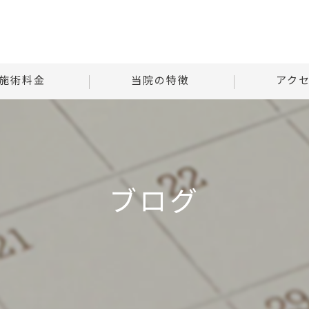
施術料金
当院の特徴
アク
様子
自律神経
Tはりときゅ
る質問
腰痛
Tはりときゅう
ブログ
肩こり
首
腹