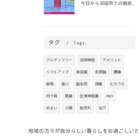
今日から沼田市での施術がスタートです！
タグ
Tags
グルテンフリー
自律神経
デメリット
リフトアップ
美容鍼
灸頭鍼
腰痛
群馬
香川
鍼灸院
頭痛
むちうち
四十肩
膝痛
坐骨神経痛
PMS
めまい
小顔
肌荒れ
毛穴
地域の方々が自分らしい暮らしをお過ごしい