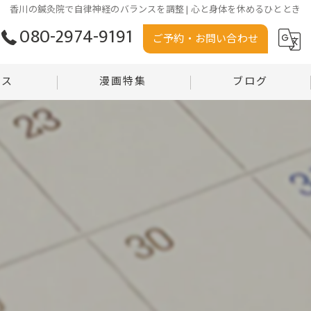
香川の鍼灸院で自律神経のバランスを調整 | 心と身体を休めるひととき
080-2974-9191
ご予約・お問い合わせ
セス
漫画特集
ブログ
う堂
コラム
堂 沼田店