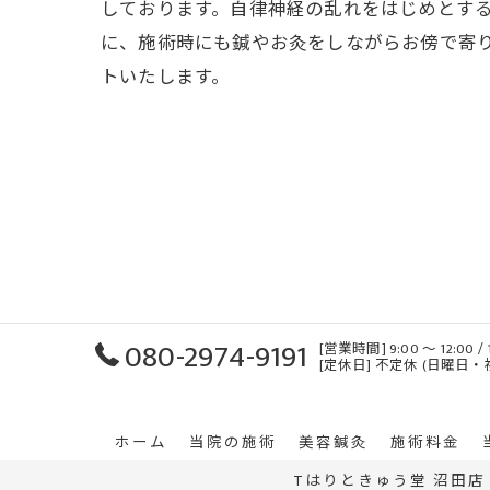
しております。自律神経の乱れをはじめとす
に、施術時にも鍼やお灸をしながらお傍で寄
トいたします。
080-2974-9191
[営業時間] 9:00 ～ 12:00
[定休日] 不定休 (日曜日
ホーム
当院の施術
美容鍼灸
施術料金
Tはりときゅう堂 沼田店